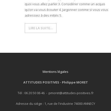
quoi vous allez parler 3. Considérer comme un acquis
qu’on va vous écouter 4. Jargonner comme si vous vous
- L'intelligence émotionnelle
adressiez à des initiés 5.
COACHING et CONSULTING
LIRE LA SUITE…
- Coaching
- Consulting
BLOG
CONTACT
Mentions légales
ATTITUDES POSITIVES -
Philippe MORET
Tél : 06 20 50 06 46 - pmoret@attitudes-positives.fr
Adresse du siège : 1, rue de l'industrie 74000 ANNECY