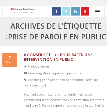
ACCUEIL
ARCHIVES DE L’ÉTIQUETTE
- Mon parcours professionnel
:PRISE DE PAROLE EN PUBLIC
FORMATIONS
- Process Communication
6 CONSEILS ET +++ POUR RATER UNE
7
INTERVENTION EN PUBLIC
MARS
- Adapter sa posture managériale
Philippe Moret
Coaching
,
Développement personnel
- Process Vente
Coaching et développement personnel
,
prise de
- Ennéagramme
parole en public
6 conseils pour rater une intervention en public 1.
- Triangle de Karpman
Commencer à parler avant de vous être stabilisé face à
l’auditoire 2. Ne pas rappeler ce que vous faites là et de
- Quality Teams