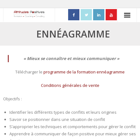
ACCUEIL
ENNÉAGRAMME
- Mon parcours professionnel
FORMATIONS
« Mieux se connaître et mieux communiquer »
- Process Communication
Télécharger le
programme de la formation ennéagramme
- Adapter sa posture managériale
Conditions générales de vente
- Process Vente
Objectifs :
- Ennéagramme
Identifier les différents types de conflits et leurs origines
Savoir se positionner dans une situation de conflit
- Triangle de Karpman
S’approprier les techniques et comportements pour gérer le conflit
Apprendre à communiquer de façon positive pour mieux gérer ses
- Quality Teams