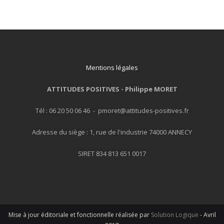
Mentions légales
ATTITUDES POSITIVES -
Philippe MORET
Tél : 06 20 50 06 46 - pmoret@attitudes-positives.fr
Adresse du siège : 1, rue de l'industrie 74000 ANNECY
SIRET 834 813 651 0017
Mise à jour éditoriale et fonctionnelle réalisée par
Solution Logique
- Avril