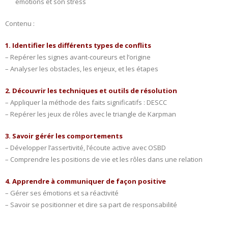
émotions et son stress
- L'intelligence émotionnelle
Contenu :
COACHING et CONSULTING
1. Identifier les différents types de conflits
– Repérer les signes avant-coureurs et l’origine
- Coaching
– Analyser les obstacles, les enjeux, et les étapes
- Consulting
2. Découvrir les techniques et outils de résolution
– Appliquer la méthode des faits significatifs : DESCC
BLOG
– Repérer les jeux de rôles avec le triangle de Karpman
CONTACT
3. Savoir gérér les comportements
– Développer l’assertivité, l’écoute active avec OSBD
– Comprendre les positions de vie et les rôles dans une relation
4. Apprendre à communiquer de façon positive
– Gérer ses émotions et sa réactivité
– Savoir se positionner et dire sa part de responsabilité