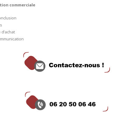
lation commerciale
conclusion
ls
e d’achat
communication