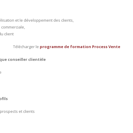
élisation et le développement des clients,
n commerciale,
u client
Télécharger le
programme de formation Process Vente
ue conseiller clientèle
e
ofils
prospects et clients