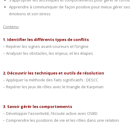
S’approprier les techniques et comportements pour gérer le conflit
Apprendre à communiquer de façon positive pour mieux gérer ses
- L'intelligence émotionnelle
émotions et son stress
COACHING et CONSULTING
Contenu
:
- Coaching
1. Identifier les différents types de conflits
– Repérer les signes avant-coureurs et l’origine
- Consulting
– Analyser les obstacles, les enjeux, et les étapes
BLOG
2. Découvrir les techniques et outils de résolution
CONTACT
– Appliquer la méthode des faits significatifs : DESCC
– Repérer les jeux de rôles avec le triangle de Karpman
3. Savoir gérér les comportements
– Développer l’assertivité, l’écoute active avec OSBD
– Comprendre les positions de vie et les rôles dans une relation