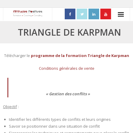
ACCUEIL
TRIANGLE DE KARPMAN
- Mon parcours professionnel
FORMATIONS
Télécharger le
programme de la formation Triangle de Karpman
- Process Communication
Conditions générales de vente
- Adapter sa posture managériale
- Process Vente
« Gestion des conflits »
- Ennéagramme
Objectif
:
- Triangle de Karpman
Identifier les différents types de conflits et leurs origines
Savoir se positionner dans une situation de conflit
- Quality Teams