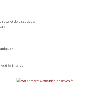
 recul et de dissociation
elle
muniquer
 outil le Triangle