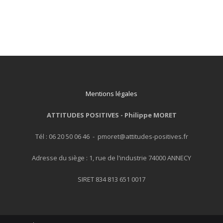
Mentions légales
ATTITUDES POSITIVES -
Philippe MORET
Tél : 06 20 50 06 46 - pmoret@attitudes-positives.fr
Adresse du siège : 1, rue de l'industrie 74000 ANNECY
SIRET 834 813 651 0017