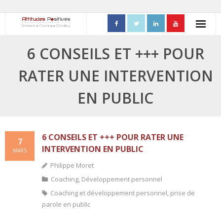
ACCUEIL
6 CONSEILS ET +++ POUR
- Mon parcours professionnel
RATER UNE INTERVENTION
FORMATIONS
EN PUBLIC
- Process Communication
- Adapter sa posture managériale
6 CONSEILS ET +++ POUR RATER UNE
7
INTERVENTION EN PUBLIC
MARS
- Process Vente
Philippe Moret
- Ennéagramme
Coaching
,
Développement personnel
Coaching et développement personnel
,
prise de
- Triangle de Karpman
parole en public
- Quality Teams