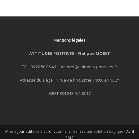
Mentions légales
ATTITUDES POSITIVES -
Philippe MORET
Tél : 06 20 50 06 46 - pmoret@attitudes-positives.fr
Adresse du siège : 1, rue de l'industrie 74000 ANNECY
SIRET 834 813 651 0017
Mise à jour éditoriale et fonctionnelle réalisée par
Solution Logique
- Avril
2017