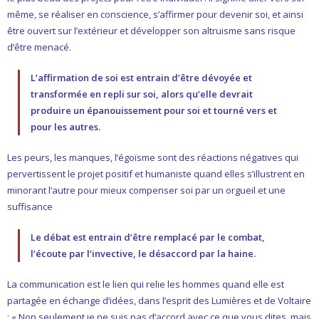
même, se réaliser en conscience, s’affirmer pour devenir soi, et ainsi
- L'intelligence émotionnelle
être ouvert sur l’extérieur et développer son altruisme sans risque
d’être menacé.
COACHING et CONSULTING
L’affirmation de soi est entrain d’être dévoyée et
- Coaching
transformée en repli sur soi, alors qu’elle devrait
produire un épanouissement pour soi et tourné vers et
- Consulting
pour les autres.
BLOG
Les peurs, les manques, l’égoïsme sont des réactions négatives qui
pervertissent le projet positif et humaniste quand elles s’illustrent en
CONTACT
minorant l’autre pour mieux compenser soi par un orgueil et une
suffisance
Le débat est entrain d’être remplacé par le combat,
l’écoute par l’invective, le désaccord par la haine.
La communication est le lien qui relie les hommes quand elle est
partagée en échange d’idées, dans l’esprit des Lumières et de Voltaire
: « Non seulement je ne suis pas d’accord avec ce que vous dites, mais