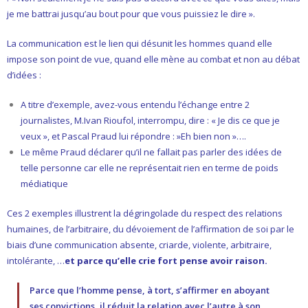
je me battrai jusqu’au bout pour que vous puissiez le dire ».
La communication est le lien qui désunit les hommes quand elle
impose son point de vue, quand elle mène au combat et non au débat
d’idées :
A titre d’exemple, avez-vous entendu l’échange entre 2
journalistes, M.Ivan Rioufol, interrompu, dire : « Je dis ce que je
veux », et Pascal Praud lui répondre : »Eh bien non »….
Le même Praud déclarer qu’il ne fallait pas parler des idées de
telle personne car elle ne représentait rien en terme de poids
médiatique
Ces 2 exemples illustrent la dégringolade du respect des relations
humaines, de l’arbitraire, du dévoiement de l’affirmation de soi par le
biais d’une communication absente, criarde, violente, arbitraire,
intolérante, …
et parce qu’elle crie fort pense avoir raison.
Parce que l’homme pense, à tort, s’affirmer en aboyant
ses convictions, il réduit la relation avec l’autre à son