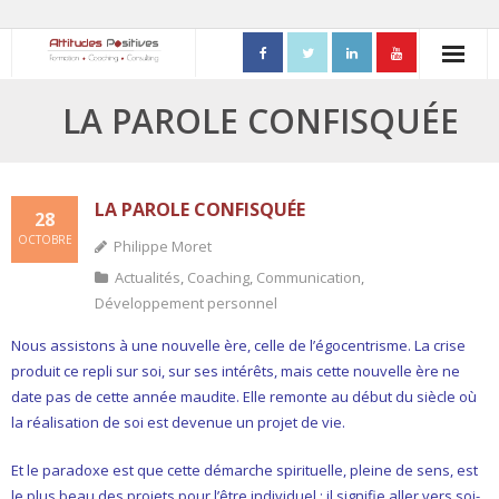
ACCUEIL
LA PAROLE CONFISQUÉE
- Mon parcours professionnel
FORMATIONS
LA PAROLE CONFISQUÉE
28
OCTOBRE
Philippe Moret
- Process Communication
Actualités
,
Coaching
,
Communication
,
- Adapter sa posture managériale
Développement personnel
Nous assistons à une nouvelle ère, celle de l’égocentrisme. La crise
- Process Vente
produit ce repli sur soi, sur ses intérêts, mais cette nouvelle ère ne
date pas de cette année maudite. Elle remonte au début du siècle où
- Ennéagramme
la réalisation de soi est devenue un projet de vie.
- Triangle de Karpman
Et le paradoxe est que cette démarche spirituelle, pleine de sens, est
- Quality Teams
le plus beau des projets pour l’être individuel : il signifie aller vers soi-