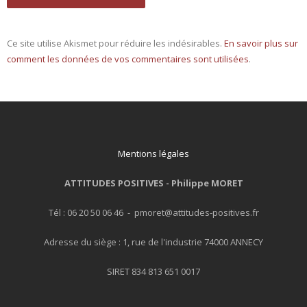
Ce site utilise Akismet pour réduire les indésirables.
En savoir plus sur
comment les données de vos commentaires sont utilisées
.
Mentions légales
ATTITUDES POSITIVES -
Philippe MORET
Tél : 06 20 50 06 46 - pmoret@attitudes-positives.fr
Adresse du siège : 1, rue de l'industrie 74000 ANNECY
SIRET 834 813 651 0017