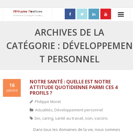
ACCUEIL
ARCHIVES DE LA
- Mon parcours professionnel
CATÉGORIE : DÉVELOPPEMEN
FORMATIONS
T PERSONNEL
- Process Communication
- Adapter sa posture managériale
NOTRE SANTÉ : QUELLE EST NOTRE
16
ATTITUDE QUOTIDIENNE PARMI CES 4
JANVIER
PROFILS ?
- Process Vente
Philippe Moret
- Ennéagramme
Actualités
,
Développement personnel
bio
,
caring
,
santé au travail
,
soin
,
vaccins
- Triangle de Karpman
Dans tous les domaines de la vie, nous sommes
- Quality Teams