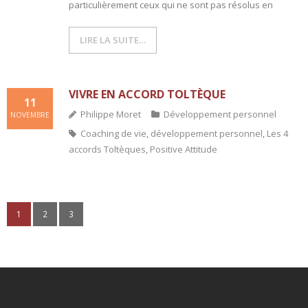
particulièrement ceux qui ne sont pas résolus en
LIRE LA SUITE…
VIVRE EN ACCORD TOLTÈQUE
11
Philippe Moret
Développement personnel
NOVEMBRE
Coaching de vie
,
développement personnel
,
Les 4
accords Toltèques
,
Positive Attitude
1
2
3