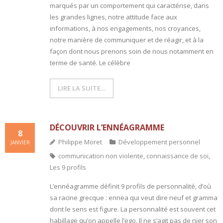
marqués par un comportement qui caractérise, dans
les grandes lignes, notre attitude face aux
- L'intelligence émotionnelle
informations, à nos engagements, nos croyances,
notre manière de communiquer et de réagir, et à la
COACHING et CONSULTING
façon dont nous prenons soin de nous notamment en
terme de santé. Le célèbre
- Coaching
- Consulting
LIRE LA SUITE…
BLOG
DÉCOUVRIR L’ENNÉAGRAMME
CONTACT
8
Philippe Moret
Développement personnel
JANVIER
communication non violente
,
connaissance de soi
,
Les 9 profils
L’ennéagramme définit 9 profils de personnalité, d’où
sa racine grecque : ennea qui veut dire neuf et gramma
dont le sens est figure. La personnalité est souvent cet
habillage qu’on appelle l’ego. Il ne s’agit pas de nier son