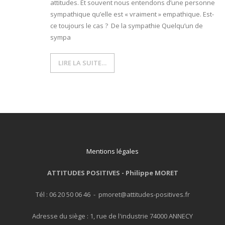
attitudes. Et souvent nous entendons d’une personne
sympathique qu’elle est « vraiment » empathique. Est-
- L'intelligence émotionnelle
ce toujours le cas ? De la sympathie Quelqu’un de
sympa
COACHING et CONSULTING
LIRE LA SUITE…
- Coaching
- Consulting
BLOG
CONTACT
Mentions légales
ATTITUDES POSITIVES -
Philippe MORET
Tél : 06 20 50 06 46 - pmoret@attitudes-positives.fr
Adresse du siège : 1, rue de l'industrie 74000 ANNECY