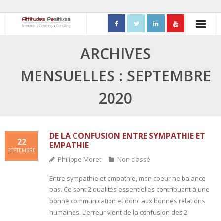
ACCUEIL
ARCHIVES
- Mon parcours professionnel
MENSUELLES : SEPTEMBRE
FORMATIONS
2020
- Process Communication
- Adapter sa posture managériale
DE LA CONFUSION ENTRE SYMPATHIE ET
22
EMPATHIE
SEPTEMBRE
- Process Vente
Philippe Moret
Non classé
- Ennéagramme
Entre sympathie et empathie, mon coeur ne balance
pas. Ce sont 2 qualités essentielles contribuant à une
- Triangle de Karpman
bonne communication et donc aux bonnes relations
humaines. L’erreur vient de la confusion des 2
- Quality Teams