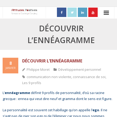
ACCUEIL
DÉCOUVRIR
- Mon parcours professionnel
L’ENNÉAGRAMME
FORMATIONS
- Process Communication
DÉCOUVRIR L’ENNÉAGRAMME
8
JANVIER
Philippe Moret
Développement personnel
- Adapter sa posture managériale
communication non violente
,
connaissance de soi
,
- Process Vente
Les 9 profils
L’
ennéagramme
définit 9 profils de personnalité, d’où sa racine
- Ennéagramme
grecque : ennea qui veut dire neuf et gramma dont le sens est figure.
- Triangle de Karpman
La personnalité est souvent cet habillage qu’on appelle l’
ego
. Il ne
s’agit pas de nier son ego ni de l’éliminer car nous nous sommes
- Quality Teams