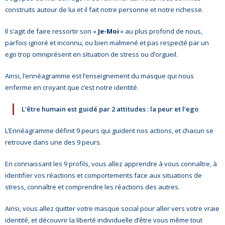
construits autour de lui et il fait notre personne et notre richesse.
- L'intelligence émotionnelle
Il s’agit de faire ressortir son «
Je-Moi
» au plus profond de nous,
COACHING et CONSULTING
parfois ignoré et inconnu, ou bien malmené et pas respecté par un
ego trop omniprésent en situation de stress ou d’orgueil.
- Coaching
Ainsi, l’ennéagramme est l’enseignement du masque qui nous
- Consulting
enferme en croyant que c’est notre identité.
BLOG
L’être humain est guidé par 2 attitudes : la peur et l’ego
L’Ennéagramme définit 9 peurs qui guident nos actions, et chacun se
CONTACT
retrouve dans une des 9 peurs.
En connaissant les 9 profils, vous allez apprendre à vous connaître, à
identifier vos réactions et comportements face aux situations de
stress, connaître et comprendre les réactions des autres.
Ainsi, vous allez quitter votre masque social pour aller vers votre vraie
identité, et découvrir la liberté individuelle d’être vous même tout