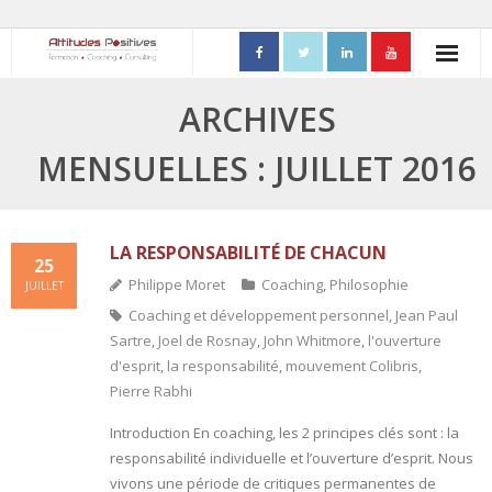
ACCUEIL
ARCHIVES
- Mon parcours professionnel
MENSUELLES : JUILLET 2016
FORMATIONS
- Process Communication
LA RESPONSABILITÉ DE CHACUN
25
Philippe Moret
Coaching
,
Philosophie
JUILLET
- Adapter sa posture managériale
Coaching et développement personnel
,
Jean Paul
Sartre
,
Joel de Rosnay
,
John Whitmore
,
l'ouverture
- Process Vente
d'esprit
,
la responsabilité
,
mouvement Colibris
,
- Ennéagramme
Pierre Rabhi
Introduction En coaching, les 2 principes clés sont : la
- Triangle de Karpman
responsabilité individuelle et l’ouverture d’esprit. Nous
vivons une période de critiques permanentes de
- Quality Teams