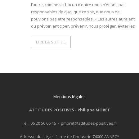
l’autre, comme si chacun d’entre nous n’étions pas
responsables de quoi que ce soit, que nous ne
- L'intelligence émotionnelle
pouvions pas etre responsables. « Les autres auraient
COACHING et CONSULTING
du prévoir, anticiper, prévenir, nous protéger, éviter les
- Coaching
LIRE LA SUITE…
- Consulting
BLOG
CONTACT
Mentions légales
ATTITUDES POSITIVES -
Philippe MORET
Tél : 06 20 50 06 46 - pmoret@attitudes-positives.fr
Adresse du siège : 1, rue de l'industrie 74000 ANNECY