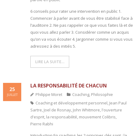
6 conseils pour rater une intervention en public 1.
- L'intelligence émotionnelle
Commencer à parler avant de vous être stabilisé face à
l’auditoire 2. Ne pas rappeler ce que vous faites là et de
COACHING et CONSULTING
quoi vous allez parler 3. Considérer comme un acquis
- Coaching
qu’on va vous écouter 4. Jargonner comme si vous vous
adressiez à des initiés 5.
- Consulting
LIRE LA SUITE…
BLOG
CONTACT
LA RESPONSABILITÉ DE CHACUN
25
Philippe Moret
Coaching
,
Philosophie
JUILLET
Coaching et développement personnel
,
Jean Paul
Sartre
,
Joel de Rosnay
,
John Whitmore
,
l'ouverture
d'esprit
,
la responsabilité
,
mouvement Colibris
,
Pierre Rabhi
Introduction En coaching, les 2 principes clés sont : la