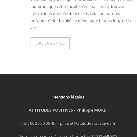
montrant que cette faculté n’est pas innée, trouvant
ses racines dans l’enfance et la relation parents-
enfants. Cette faculté se développe tout au long de la
vie
LIRE LA SUITE…
Mentions légales
ATTITUDES POSITIVES -
Philippe MORET
Tél : 06 20 50 06 46 - pmoret@attitudes-positives.fr
Adresse du siège : 1, rue de l'industrie 74000 ANNECY