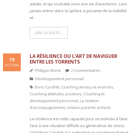
adulte, et qui souhaite vivre une vie d’aventures, sans
jamais entrer dans la sphère si pesante de la stabilité
et
LIRE LA SUITE…
LA RÉSILIENCE OU L’ART DE NAVIGUER
19
ENTRE LES TORRENTS
OCTOBRE
Philippe Moret
2
Commentaires
Développement personnel
Boris Cyrulnik
,
Coaching annecy et environs
,
Coaching atttitudes positives
,
Coaching et
développement personnel
,
La relation
d’accompagnement
,
relation parents enfants
La résilience est cette capacité pour un individu à faire
face à une situation difficile ou génératrice de stress.
C’est Boris Cyrulnik qui a introduit ce concept en France,