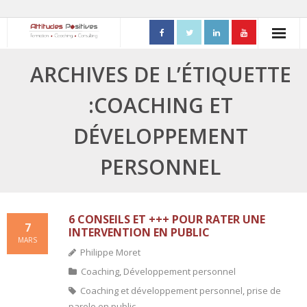
ACCUEIL
ARCHIVES DE L’ÉTIQUETTE
- Mon parcours professionnel
:COACHING ET
FORMATIONS
DÉVELOPPEMENT
- Process Communication
PERSONNEL
- Adapter sa posture managériale
- Process Vente
6 CONSEILS ET +++ POUR RATER UNE
7
INTERVENTION EN PUBLIC
MARS
- Ennéagramme
Philippe Moret
Coaching
,
Développement personnel
- Triangle de Karpman
Coaching et développement personnel
,
prise de
- Quality Teams
parole en public