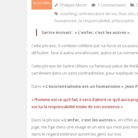
NOVEMBRE
Philippe Moret
1
Commentaire
C
coaching
,
connaissance de soi
,
Huis clos
,
humanisme
,
la responsabilité
,
philosophie
Sartre écrivait : « L’enfer, c’est les autres ».
Cette phrase, O combien célèbre par sa force et sa pu
défouloir, face à autrui envahissant, autrui et sa conne
Cette phrase de Sartre clôture sa fameuse pièce de théâtr
carrément dans un sens contradictoire, pour expliquer 
Dans
« L’existentialisme est un humanisme »
,
Jean P
« l’homme est ce qu’il fait, il sera d’abord ce qu’il aura p
sur lui la responsabilité totale de son existence ».
Dans la phrase
« L’enfer, c’est les autres »
, en effet 
juge, me fige dans une image et un etre qui n’est pas moi.
dans le regard extérieur qu’ont les gens sur moi.