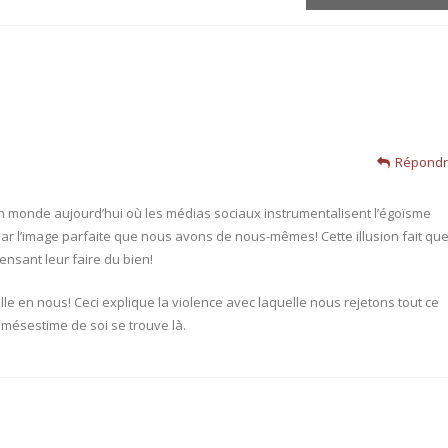
Répond
un monde aujourd’hui où les médias sociaux instrumentalisent l’égoïsme
 par l’image parfaite que nous avons de nous-mêmes! Cette illusion fait qu
nsant leur faire du bien!
lle en nous! Ceci explique la violence avec laquelle nous rejetons tout ce
 mésestime de soi se trouve là.