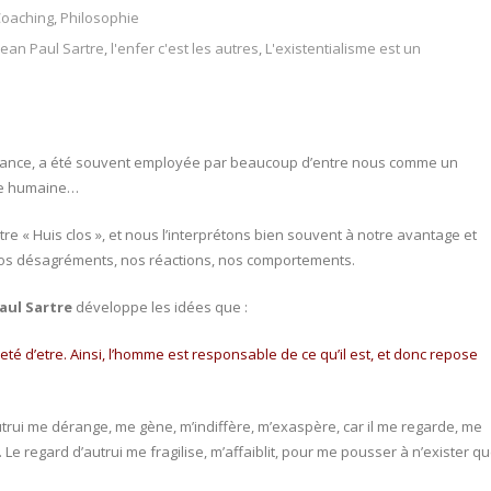
oaching
,
Philosophie
Jean Paul Sartre
,
l'enfer c'est les autres
,
L'existentialisme est un
issance, a été souvent employée par beaucoup d’entre nous comme un
rie humaine…
e « Huis clos », et nous l’interprétons bien souvent à notre avantage et
nos désagréments, nos réactions, nos comportements.
aul Sartre
développe les idées que :
rojeté d’etre. Ainsi, l’homme est responsable de ce qu’il est, et donc repose
autrui me dérange, me gène, m’indiffère, m’exaspère, car il me regarde, me
 Le regard d’autrui me fragilise, m’affaiblit, pour me pousser à n’exister q