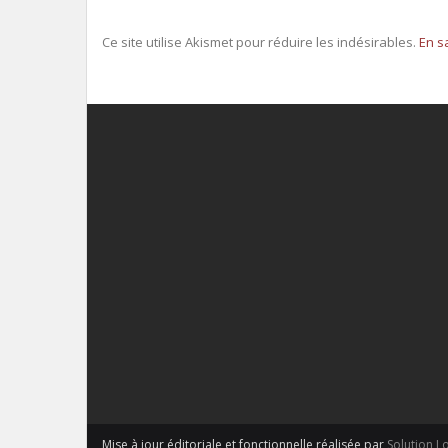
Ce site utilise Akismet pour réduire les indésirables.
En s
Mise à jour éditoriale et fonctionnelle réalisée par
Solution L