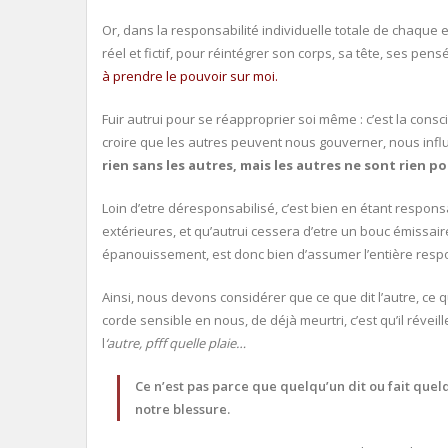
Or, dans la responsabilité individuelle totale de chaque e
réel et fictif, pour réintégrer son corps, sa tête, ses pen
à prendre le pouvoir sur moi.
Fuir autrui pour se réapproprier soi même : c’est la consc
croire que les autres peuvent nous gouverner, nous infl
rien sans les autres, mais les autres ne sont rien 
Loin d’etre déresponsabilisé, c’est bien en étant respon
extérieures, et qu’autrui cessera d’etre un bouc émissaire
épanouissement, est donc bien d’assumer l’entière respon
Ainsi, nous devons considérer que ce que dit l’autre, ce qu
corde sensible en nous, de déjà meurtri, c’est qu’il révei
l
‘autre, pfff quelle plaie…
Ce n’est pas parce que quelqu’un dit ou fait quel
notre blessure.