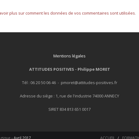
avoir plus sur comment les données de vos commentaires sont utilisées
.
Mentions légales
ATTITUDES POSITIVES -
Philippe MORET
Tél : 06 20 50 06 46 - pmoret@attitudes-positives.fr
Adresse du siège : 1, rue de l'industrie 74000 ANNECY
SIRET 834 813 651 0017
ogique
- Avril 2017
ACCUEIL
FORMATI