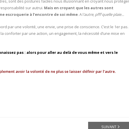
res, sont des postures faciles nous illusionnant en croyant nous protége
responsabilité sur autrui.
Mais en croyant que les autres sont
une escroquerie à
l’encontre de soi même
. A l
‘autre, pfff quelle plaie…
ord par une volonté, une envie, une prise de conscience. C’est le 1er pas.
aut la conforter par une action, un engagement, la nécessité d’une mise en
aissez pas : alors pour aller au delà de vous même et vers le
lement avoir la volonté de ne plus se laisser définir par l’autre.
SUIVANT