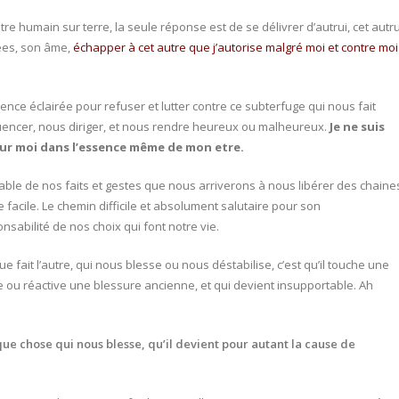
tre humain sur terre, la seule réponse est de se délivrer d’autrui, cet autru
sées, son âme,
échapper à cet autre que j’autorise malgré moi et contre moi
ience éclairée pour refuser et lutter contre ce subterfuge qui nous fait
uencer, nous diriger, et nous rendre heureux ou malheureux.
Je ne suis
pour moi dans l’essence même de mon etre.
sable de nos faits et gestes que nous arriverons à nous libérer des chaine
 facile. Le chemin difficile et absolument salutaire pour son
sabilité de nos choix qui font notre vie.
e fait l’autre, qui nous blesse ou nous déstabilise, c’est qu’il touche une
lle ou réactive une blessure ancienne, et qui devient insupportable. Ah
que chose qui nous blesse, qu’il devient pour autant la cause de