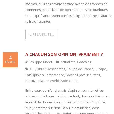
médias, où il se raconte comme avant, des tonnes de
conneries et des kilos de bon sens. En voici quelques
- L'intelligence émotionnelle
unes, qui franchissent parfois la ligne blanche, d’autres
COACHING et CONSULTING
rafraichissantes
- Coaching
LIRE LA SUITE…
- Consulting
A CHACUN SON OPINION, VRAIMENT ?
BLOG
4
Philippe Moret
Actualités
,
Coaching
FÉVRIER
CONTACT
CEE
,
Didier Deschamps
,
Equipe de France
,
Europe
,
Fait Opinion Compétence
,
Football
,
Jacques Attali
,
Positive Planet
,
World trade center
Entre ceux qui n’ont jamais d’opinion sur rien et les
autres qui ont une opinion sur tout, chacun a bien sur
le droit de donner son opinion, sur tout et n’importe
quoi, et même sur rien. Là où le bât blesse, c’est
lorsque les personnes confondent une opinion avec