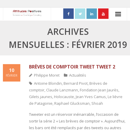
ACCUEIL
ARCHIVES
- Mon parcours professionnel
MENSUELLES : FÉVRIER 2019
FORMATIONS
- Process Communication
BRÈVES DE COMPTOIR TWEET TWEET 2
10
Philippe Moret
Actualités
FÉVRIER
- Adapter sa posture managériale
Antoine Blondin
,
Bernard Pivot
,
Brèves de
comptoir
,
Claude Lanzmann
,
Fondation Jean Jaurès
,
- Process Vente
Gilets jaunes
,
Holocauste
,
Jean Yves Camus
,
Le lièvre
- Ennéagramme
de Patagonie
,
Raphael Glucksman
,
Shoah
Tweeter est un réservoir inénarrable, l’occasion de
- Triangle de Karpman
sortir la série 2 « Les brèves de comptoir ». Aujourd’hui,
les bars ont été remplacés par des tweets ou autres
- Quality Teams