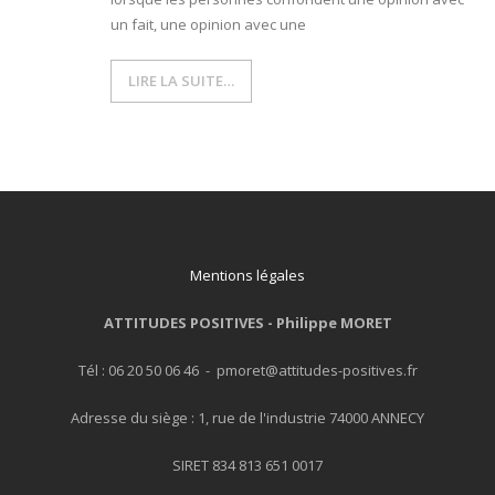
un fait, une opinion avec une
LIRE LA SUITE…
Mentions légales
ATTITUDES POSITIVES -
Philippe MORET
Tél : 06 20 50 06 46 - pmoret@attitudes-positives.fr
Adresse du siège : 1, rue de l'industrie 74000 ANNECY
SIRET 834 813 651 0017