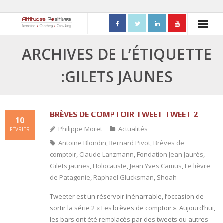
ACCUEIL
ARCHIVES DE L’ÉTIQUETTE
- Mon parcours professionnel
:GILETS JAUNES
FORMATIONS
- Process Communication
BRÈVES DE COMPTOIR TWEET TWEET 2
10
Philippe Moret
Actualités
FÉVRIER
- Adapter sa posture managériale
Antoine Blondin
,
Bernard Pivot
,
Brèves de
comptoir
,
Claude Lanzmann
,
Fondation Jean Jaurès
,
- Process Vente
Gilets jaunes
,
Holocauste
,
Jean Yves Camus
,
Le lièvre
- Ennéagramme
de Patagonie
,
Raphael Glucksman
,
Shoah
Tweeter est un réservoir inénarrable, l’occasion de
- Triangle de Karpman
sortir la série 2 « Les brèves de comptoir ». Aujourd’hui,
les bars ont été remplacés par des tweets ou autres
- Quality Teams