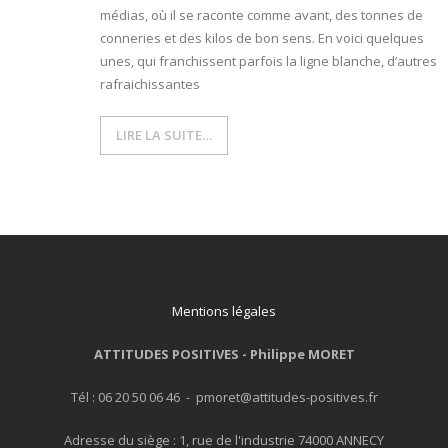
médias, où il se raconte comme avant, des tonnes de
conneries et des kilos de bon sens. En voici quelques
- L'intelligence émotionnelle
unes, qui franchissent parfois la ligne blanche, d’autres
COACHING et CONSULTING
rafraichissantes
- Coaching
LIRE LA SUITE…
- Consulting
BLOG
CONTACT
Mentions légales
ATTITUDES POSITIVES -
Philippe MORET
Tél : 06 20 50 06 46 - pmoret@attitudes-positives.fr
Adresse du siège : 1, rue de l'industrie 74000 ANNECY