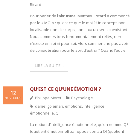
Ricard
Pour parler de l’altruisme, Matthieu Ricard a commencé
par le « MOI » : qu’est ce que le moi ? Un concept, non
localisable dans le corps, sans aucun sens, inexistant.
Nous sommes tous fondamentalement reliés, rien
n’existe en soi ni pour soi. Alors comment ne pas avoir
de considération pour le sort d’autrui ? Quand l’autre
LIRE LA SUITE…
QU’EST CE QU’UNE ÉMOTION ?
12
Philippe Moret
Psychologie
NOVEMBRE
daniel goleman
,
émotions
,
intelligence
émotionnelle
,
QI
La notion d’intelligence émotionnelle, qu’on nomme QE
(quotient émotionnel) par opposition au QI (quotient