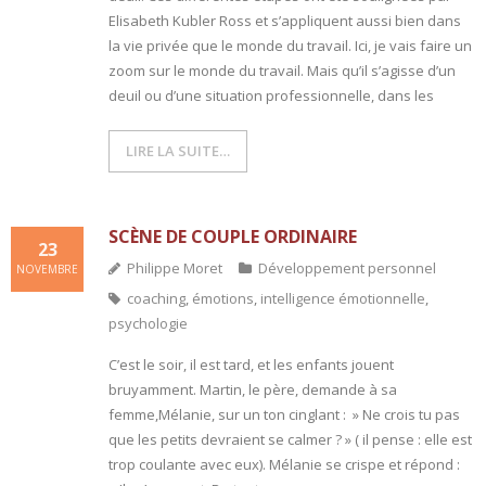
Elisabeth Kubler Ross et s’appliquent aussi bien dans
- L'intelligence émotionnelle
la vie privée que le monde du travail. Ici, je vais faire un
zoom sur le monde du travail. Mais qu’il s’agisse d’un
COACHING et CONSULTING
deuil ou d’une situation professionnelle, dans les
- Coaching
LIRE LA SUITE…
- Consulting
BLOG
SCÈNE DE COUPLE ORDINAIRE
23
Philippe Moret
Développement personnel
NOVEMBRE
CONTACT
coaching
,
émotions
,
intelligence émotionnelle
,
psychologie
C’est le soir, il est tard, et les enfants jouent
bruyamment. Martin, le père, demande à sa
femme,Mélanie, sur un ton cinglant : » Ne crois tu pas
que les petits devraient se calmer ? » ( il pense : elle est
trop coulante avec eux). Mélanie se crispe et répond :