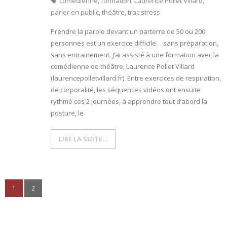
comédienne
,
formation
,
Laurence Pollet Villard
,
parler en public
,
théâtre
,
trac stress
Prendre la parole devant un parterre de 50 ou 200
personnes est un exercice difficile… sans préparation,
sans entrainement. J’ai assisté à une formation avec la
comédienne de théâtre, Laurence Pollet Villard
(laurencepolletvillard.fr) Entre exercices de respiration,
de corporalité, les séquences vidéos ont ensuite
rythmé ces 2 journées, à apprendre tout d’abord la
posture, le
LIRE LA SUITE…
1
2