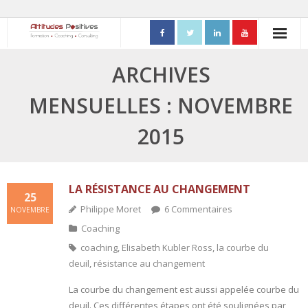
ACCUEIL
ARCHIVES
- Mon parcours professionnel
MENSUELLES : NOVEMBRE
FORMATIONS
2015
- Process Communication
- Adapter sa posture managériale
LA RÉSISTANCE AU CHANGEMENT
25
Philippe Moret
6
Commentaires
NOVEMBRE
- Process Vente
Coaching
- Ennéagramme
coaching
,
Elisabeth Kubler Ross
,
la courbe du
deuil
,
résistance au changement
- Triangle de Karpman
La courbe du changement est aussi appelée courbe du
- Quality Teams
deuil. Ces différentes étapes ont été soulignées par