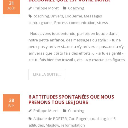
31
Philippe Moret
Coaching
AOÛT
coaching
,
Drivers
,
Eric Berne
,
Messages
contraignants
,
Process communication
,
stress
Nous avons tous entendu, parfois en boucle dans
notre petite enfance, des messages du style : » tu ne
peux pas y arriver si…ou tu n’y arriveras pas…ou tu n’y
arriveras que : Si tu fais des efforts », » si tu es gentil »,
« si tu fais bien ton travail », etc… » A chacun ses figures
LIRE LA SUITE…
6 ATTITUDES SPONTANÉES QUE NOUS
28
PRENONS TOUS LES JOURS
JUIN
Philippe Moret
Coaching
Attitude de PORTER
,
Carl Rogers
,
coaching
,
les 6
attitudes
,
Maslow
,
reformulation