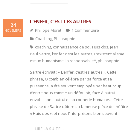
L’ENFER, C’EST LES AUTRES
24
Philippe Moret
1
Commentaire
NOVEMBRE
Coaching
,
Philosophie
coaching
,
connaissance de soi
,
Huis clos
,
Jean
Paul Sartre
,
l'enfer c'est les autres
,
L'existentialisme
est un humanisme
,
la responsabilité
,
philosophie
Sartre écrivait : « L’enfer, c’est les autres ». Cette
phrase, O combien célèbre par sa force et sa
puissance, a été souvent employée par beaucoup
d’entre nous comme un défouloir, face à autrui
envahissant, autrui et sa connerie humaine… Cette
phrase de Sartre clôture sa fameuse pièce de théâtre
« Huis clos », et nous l’interprétons bien souvent
LIRE LA SUITE…