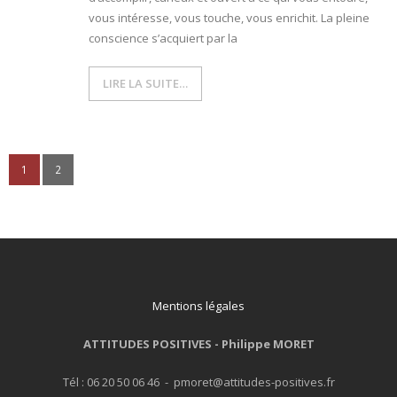
vous intéresse, vous touche, vous enrichit. La pleine
conscience s’acquiert par la
LIRE LA SUITE…
1
2
Mentions légales
ATTITUDES POSITIVES -
Philippe MORET
Tél : 06 20 50 06 46 - pmoret@attitudes-positives.fr