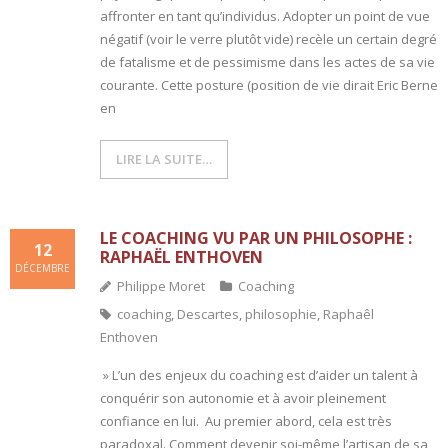
affronter en tant qu’individus. Adopter un point de vue
négatif (voir le verre plutôt vide) recèle un certain degré
- L'intelligence émotionnelle
de fatalisme et de pessimisme dans les actes de sa vie
COACHING et CONSULTING
courante. Cette posture (position de vie dirait Eric Berne
en
- Coaching
LIRE LA SUITE…
- Consulting
BLOG
LE COACHING VU PAR UN PHILOSOPHE :
12
RAPHAËL ENTHOVEN
CONTACT
DÉCEMBRE
Philippe Moret
Coaching
coaching
,
Descartes
,
philosophie
,
Raphaêl
Enthoven
» L’un des enjeux du coaching est d’aider un talent à
conquérir son autonomie et à avoir pleinement
confiance en lui. Au premier abord, cela est très
paradoxal. Comment devenir soi-même l’artisan de sa