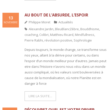
AU BOUT DE L’ABSURDE, L’ESPOIR
13
Philippe Moret
Actualités
NOVEMBRE
Alexandre Jardin
,
BleuBlancZèbre
,
Bouddhisme
,
coaching
,
Colibri
,
Matthieu Ricard
,
Mindfullness
,
Pierre Rabhi
,
révolution positive
,
Sophrologie
Depuis toujours, le monde change, se transforme sous
nos yeux, allant à la dérive pour certains, ou dans
l’espoir d’un monde meilleur pour d’autres. Jamais peut
etre dans l’Histoire n’avons nous vécu dans un monde
aussi compliqué, où les valeurs sont bouleversées à
cause de la mondialisation, où notre Planète est en
danger à force
LIRE LA SUITE…
DÉCOUVREZ QUEL EST VOTRE DRIVER