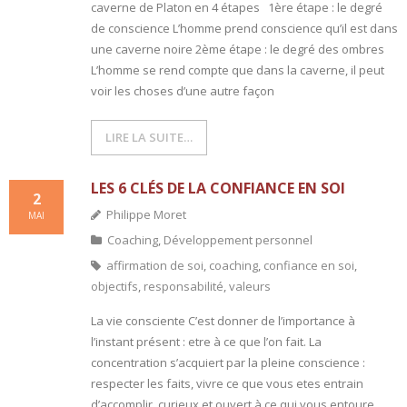
caverne de Platon en 4 étapes 1ère étape : le degré
de conscience L’homme prend conscience qu’il est dans
une caverne noire 2ème étape : le degré des ombres
L’homme se rend compte que dans la caverne, il peut
voir les choses d’une autre façon
LIRE LA SUITE…
LES 6 CLÉS DE LA CONFIANCE EN SOI
2
Philippe Moret
MAI
Coaching
,
Développement personnel
affirmation de soi
,
coaching
,
confiance en soi
,
objectifs
,
responsabilité
,
valeurs
La vie consciente C’est donner de l’importance à
l’instant présent : etre à ce que l’on fait. La
concentration s’acquiert par la pleine conscience :
respecter les faits, vivre ce que vous etes entrain
d’accomplir, curieux et ouvert à ce qui vous entoure,