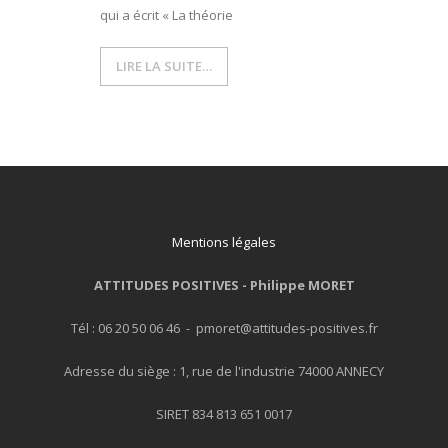
qui a écrit « La théorie
- L'intelligence émotionnelle
LIRE LA SUITE…
COACHING et CONSULTING
- Coaching
- Consulting
BLOG
Mentions légales
CONTACT
ATTITUDES POSITIVES -
Philippe MORET
Tél : 06 20 50 06 46 - pmoret@attitudes-positives.fr
Adresse du siège : 1, rue de l'industrie 74000 ANNECY
SIRET 834 813 651 0017