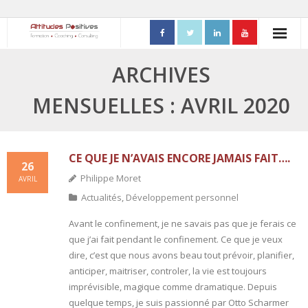
ACCUEIL
ARCHIVES
- Mon parcours professionnel
MENSUELLES : AVRIL 2020
FORMATIONS
- Process Communication
CE QUE JE N’AVAIS ENCORE JAMAIS FAIT….
26
Philippe Moret
AVRIL
- Adapter sa posture managériale
Actualités
,
Développement personnel
- Process Vente
Avant le confinement, je ne savais pas que je ferais ce
que j’ai fait pendant le confinement. Ce que je veux
- Ennéagramme
dire, c’est que nous avons beau tout prévoir, planifier,
anticiper, maitriser, controler, la vie est toujours
- Triangle de Karpman
imprévisible, magique comme dramatique. Depuis
quelque temps, je suis passionné par Otto Scharmer
- Quality Teams