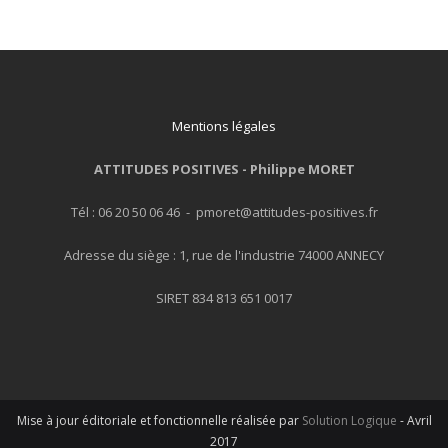
Mentions légales
ATTITUDES POSITIVES -
Philippe MORET
Tél : 06 20 50 06 46 - pmoret@attitudes-positives.fr
Adresse du siège : 1, rue de l'industrie 74000 ANNECY
SIRET 834 813 651 0017
Mise à jour éditoriale et fonctionnelle réalisée par
Solution Logique
- Avril
2017