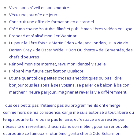
Vivre sans réveil et sans montre
Vécu une journée de jeun
Construit une offre de formation en distanciel
Créé ma chaine Youtube, filmé et publié mes 1ères vidéos en ligne
Proposé et réalisé mon 1er Webinar
Lu pour la 1ère fois : « Martin Eden » de Jack London, « La vie de
Dorian Gray » de Oscar Wilde, « Don Quichotte » de Cervantès, des
chefs d’oeuvres
Rénové mon site internet, revu mon identité visuelle
Préparé ma future certification Qualiopi
Et une quantité de petites choses anecdotiques ou pas : dire
bonjour tous les soirs à ses voisins, se parler de balcon à balcon,
marcher 1 heure par jour, imaginer et rêver la vie différemment….
Tous ces petits pas n’étaient pas au programme, ils ont émergé
comme hors de ma conscience, car je me suis autorisé à tout, libéré du
temps pour le faire ou ne pas le faire, et l’espace a été recréé par
nécessité en inventant, chacun dans son métier, pour se renouveler
et produire ce fameux « futur émergent » cher à Otto Scharmer.