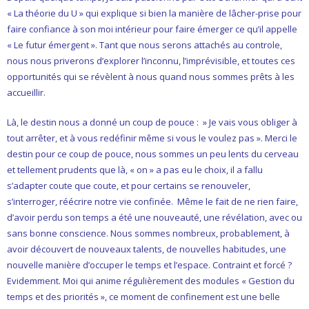
« La théorie du U » qui explique si bien la manière de lâcher-prise pour
- L'intelligence émotionnelle
faire confiance à son moi intérieur pour faire émerger ce qu’il appelle
« Le futur émergent ». Tant que nous serons attachés au controle,
COACHING et CONSULTING
nous nous priverons d’explorer l’inconnu, l’imprévisible, et toutes ces
opportunités qui se révèlent à nous quand nous sommes prêts à les
- Coaching
accueillir.
- Consulting
Là, le destin nous a donné un coup de pouce : » Je vais vous obliger à
tout arrêter, et à vous redéfinir même si vous le voulez pas ». Merci le
BLOG
destin pour ce coup de pouce, nous sommes un peu lents du cerveau
et tellement prudents que là, « on » a pas eu le choix, il a fallu
CONTACT
s’adapter coute que coute, et pour certains se renouveler,
s’interroger, réécrire notre vie confinée. Même le fait de ne rien faire,
d’avoir perdu son temps a été une nouveauté, une révélation, avec ou
sans bonne conscience. Nous sommes nombreux, probablement, à
avoir découvert de nouveaux talents, de nouvelles habitudes, une
nouvelle manière d’occuper le temps et l’espace. Contraint et forcé ?
Evidemment. Moi qui anime régulièrement des modules « Gestion du
temps et des priorités », ce moment de confinement est une belle