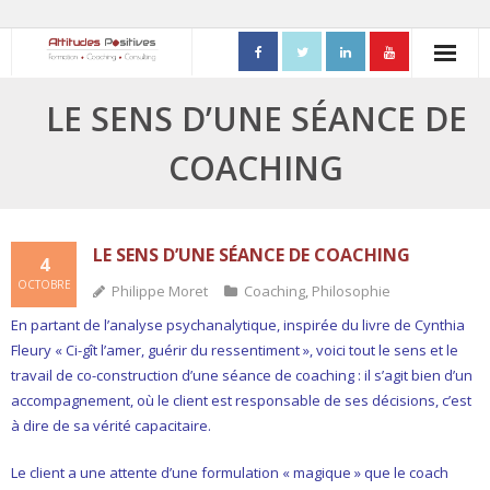
ACCUEIL
LE SENS D’UNE SÉANCE DE
- Mon parcours professionnel
COACHING
FORMATIONS
- Process Communication
LE SENS D’UNE SÉANCE DE COACHING
4
OCTOBRE
Philippe Moret
Coaching
,
Philosophie
- Adapter sa posture managériale
En partant de l’analyse psychanalytique, inspirée du livre de Cynthia
- Process Vente
Fleury « Ci-gît l’amer, guérir du ressentiment », voici tout le sens et le
travail de co-construction d’une séance de coaching : il s’agit bien d’un
- Ennéagramme
accompagnement, où le client est responsable de ses décisions, c’est
à dire de sa vérité capacitaire.
- Triangle de Karpman
Le client a une attente d’une formulation « magique » que le coach
- Quality Teams