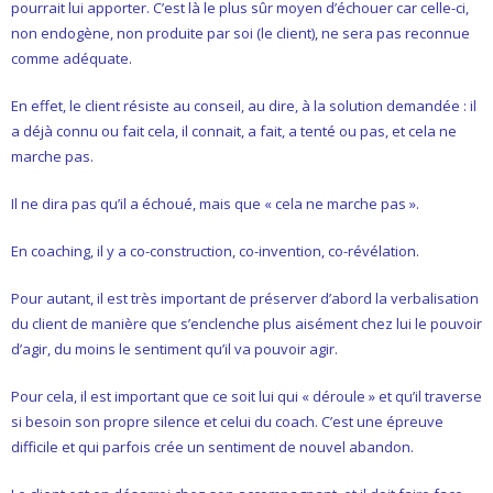
pourrait lui apporter. C’est là le plus sûr moyen d’échouer car celle-ci,
non endogène, non produite par soi (le client), ne sera pas reconnue
- L'intelligence émotionnelle
comme adéquate.
COACHING et CONSULTING
En effet, le client résiste au conseil, au dire, à la solution demandée : il
a déjà connu ou fait cela, il connait, a fait, a tenté ou pas, et cela ne
- Coaching
marche pas.
- Consulting
Il ne dira pas qu’il a échoué, mais que « cela ne marche pas ».
BLOG
En coaching, il y a co-construction, co-invention, co-révélation.
CONTACT
Pour autant, il est très important de préserver d’abord la verbalisation
du client de manière que s’enclenche plus aisément chez lui le pouvoir
d’agir, du moins le sentiment qu’il va pouvoir agir.
Pour cela, il est important que ce soit lui qui « déroule » et qu’il traverse
si besoin son propre silence et celui du coach. C’est une épreuve
difficile et qui parfois crée un sentiment de nouvel abandon.