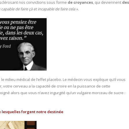
 sclérosant nos convictions sous forme
de croyances
, qui deviennent
des
uis capable de faire çà et incapable de faire cela ».
e milieu médical de l’effet placebo. Le médecin vous explique qu’il vous
votre cerveau a la capacité de croire en la puissance de cette
 soigné alors que vous n’avez ingurgité qu’un vulgaire morceau de sucre :
e lesquelles forgent notre destinée