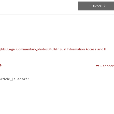
SUIVANT
hts, Legal Commentary,photos,Multilingual Information Access and IT
e
Répond
ticle, j’ai adoré !