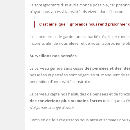
Ils sont ignorants d’un autre monde possible, car priso
n’ayant pas accès à la réalité : ils vivent dans l’illusion.
C’est ainsi que l’ignorance nous rend prisonnier
Il est primordial de garder une capacité d’éveil, de curios
inconnu, afin de nous élever et de nous rapprocher le plu
Surveillons nos pensées :
Le cerveau génère sans cesse
des pensées et des idé
nos idées et pensées sont négatives ou manquent de rec
perception d’une réalité construite.
Le cerveau capte nos habitudes de pensées et de fonct
des
convictions plus ou moins fortes
telles que :
« Ou
n’ai jamais changé d’avis »
.
Combien de fois réagissons nous ainsi et sommes nous 