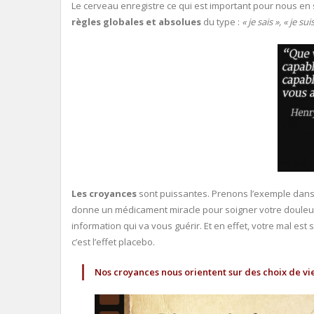
Le cerveau enregistre ce qui est important pour nous en
règles globales et absolues
du type :
« je sais », « je s
Les croyances
sont puissantes. Prenons l’exemple dans l
donne un médicament miracle pour soigner votre douleur, 
information qui va vous guérir. Et en effet, votre mal est
c’est l’effet placebo.
Nos croyances nous orientent sur des choix de vi