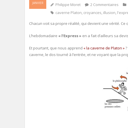
JANVIER
Philippe Moret
2
Commentaires
caverne Platon
,
croyances
,
illusion
,
l'expr
Chacun voit sa propre réalité, qui devient une vérité. Ce qu
L’hebdomadaire
« l’Express »
en a fait d’ailleurs sa devi
Et pourtant, que nous apprend
« la caverne de Platon »
?
caverne, le dos tourné à l’entrée, et ne voyant que la proj