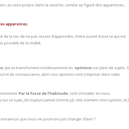
nniers au sens propre dans la caverne, comme au figuré des apparences,
 des apparences.
ité de la vie, de ne pas cesser d’apprendre, d’etre ouvert à tout ce qui est
s possible de la réalité.
es
, qui se transforment insidieusement en
opinions
sur plein de sujets. S
ul et de connaissance, alors nos opinions vont s’imposer dans cette
ionnement.
Par la force de l’habitude
, vont s’installer en nous
i sur ce sujet, j’ai toujours pensé comme çà, c’est vraiment mon opinion, et j
convaincus que nous ne pourrons pas changer d’avis ?