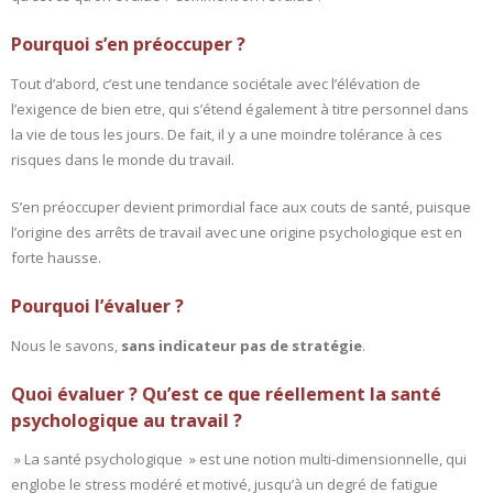
Pourquoi s’en préoccuper ?
- L'intelligence émotionnelle
Tout d’abord, c’est une tendance sociétale avec l’élévation de
COACHING et CONSULTING
l’exigence de bien etre, qui s’étend également à titre personnel dans
la vie de tous les jours. De fait, il y a une moindre tolérance à ces
- Coaching
risques dans le monde du travail.
- Consulting
S’en préoccuper devient primordial face aux couts de santé, puisque
l’origine des arrêts de travail avec une origine psychologique est en
BLOG
forte hausse.
CONTACT
Pourquoi l’évaluer ?
Nous le savons,
sans indicateur pas de stratégie
.
Quoi évaluer ? Qu’est ce que réellement la santé
psychologique au travail ?
» La santé psychologique » est une notion multi-dimensionnelle, qui
englobe le stress modéré et motivé, jusqu’à un degré de fatigue