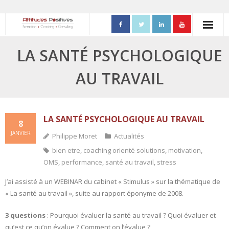
ACCUEIL
LA SANTÉ PSYCHOLOGIQUE
- Mon parcours professionnel
AU TRAVAIL
FORMATIONS
- Process Communication
LA SANTÉ PSYCHOLOGIQUE AU TRAVAIL
8
JANVIER
Philippe Moret
Actualités
- Adapter sa posture managériale
bien etre
,
coaching orienté solutions
,
motivation
,
- Process Vente
OMS
,
performance
,
santé au travail
,
stress
J’ai assisté à un WEBINAR du cabinet « Stimulus » sur la thématique de
- Ennéagramme
« La santé au travail », suite au rapport éponyme de 2008.
- Triangle de Karpman
3 questions
: Pourquoi évaluer la santé au travail ? Quoi évaluer et
qu’est ce qu’on évalue ? Comment on l’évalue ?
- Quality Teams