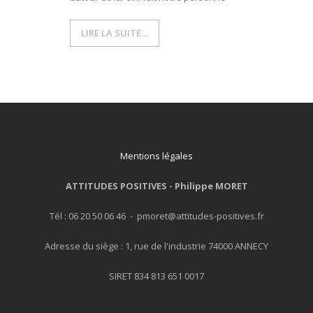
LIRE LA SUITE…
Mentions légales
ATTITUDES POSITIVES -
Philippe MORET
Tél : 06 20 50 06 46 - pmoret@attitudes-positives.fr
Adresse du siège : 1, rue de l'industrie 74000 ANNECY
SIRET 834 813 651 0017