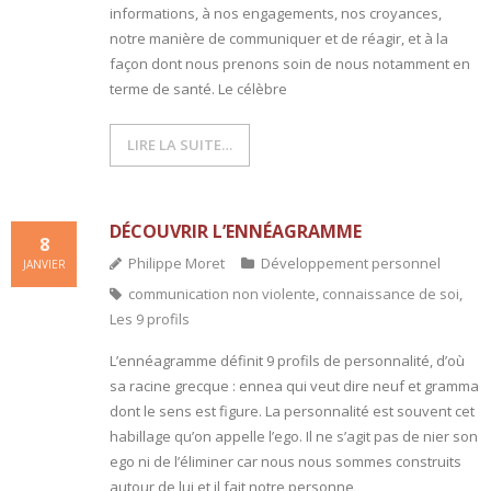
informations, à nos engagements, nos croyances,
notre manière de communiquer et de réagir, et à la
- L'intelligence émotionnelle
façon dont nous prenons soin de nous notamment en
terme de santé. Le célèbre
COACHING et CONSULTING
- Coaching
LIRE LA SUITE…
- Consulting
DÉCOUVRIR L’ENNÉAGRAMME
BLOG
8
Philippe Moret
Développement personnel
JANVIER
CONTACT
communication non violente
,
connaissance de soi
,
Les 9 profils
L’ennéagramme définit 9 profils de personnalité, d’où
sa racine grecque : ennea qui veut dire neuf et gramma
dont le sens est figure. La personnalité est souvent cet
habillage qu’on appelle l’ego. Il ne s’agit pas de nier son
ego ni de l’éliminer car nous nous sommes construits
autour de lui et il fait notre personne