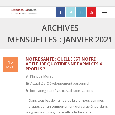
ACCUEIL
ARCHIVES
- Mon parcours professionnel
MENSUELLES : JANVIER 2021
FORMATIONS
- Process Communication
NOTRE SANTÉ : QUELLE EST NOTRE
16
ATTITUDE QUOTIDIENNE PARMI CES 4
JANVIER
PROFILS ?
- Adapter sa posture managériale
Philippe Moret
- Process Vente
Actualités
,
Développement personnel
bio
,
caring
,
santé au travail
,
soin
,
vaccins
- Ennéagramme
Dans tous les domaines de la vie, nous sommes
- Triangle de Karpman
marqués par un comportement qui caractérise, dans
les grandes lignes, notre attitude face aux
- Quality Teams