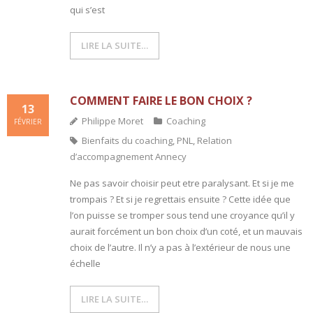
qui s’est
LIRE LA SUITE…
COMMENT FAIRE LE BON CHOIX ?
13
Philippe Moret
Coaching
FÉVRIER
Bienfaits du coaching
,
PNL
,
Relation
d’accompagnement Annecy
Ne pas savoir choisir peut etre paralysant. Et si je me
trompais ? Et si je regrettais ensuite ? Cette idée que
l’on puisse se tromper sous tend une croyance qu’il y
aurait forcément un bon choix d’un coté, et un mauvais
choix de l’autre. Il n’y a pas à l’extérieur de nous une
échelle
LIRE LA SUITE…