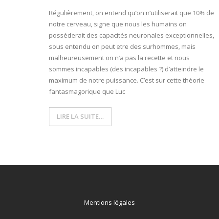
Régulièrement, on entend qu’on n’utiliserait que 10% de
notre cerveau, signe que nous les humains on
posséderait des capacités neuronales exceptionnelles,
sous entendu on peut etre des surhommes, mais
malheureusement on n’a pas la recette et nous
sommes incapables (des incapables ?) d’atteindre le
maximum de notre puissance. C’est sur cette théorie
fantasmagorique que Luc
LIRE LA SUITE…
Mentions légales