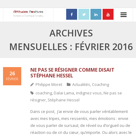
ACCUEIL
ARCHIVES
- Mon parcours professionnel
MENSUELLES : FÉVRIER 2016
FORMATIONS
- Process Communication
NE PAS SE RÉSIGNER COMME DISAIT
26
STÉPHANE HESSEL
FÉVRIER
- Adapter sa posture managériale
Philippe Moret
Actualités
,
Coaching
coaching
,
Dalai Lama
,
indignez vous
,
Ne pas se
- Process Vente
résigner
,
Stéphane Hessel
- Ennéagramme
Dans ce post, j’ai envie de vous parler véritablement
avec mes tripes, mes ressentis, mes émotions : envie
- Triangle de Karpman
de vous parler de sursaut, de réveil ou d’orgueil ou de
réaction ou de cri du cœur, qu’importe. Ou alors avec le
- Quality Teams