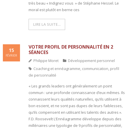
très beau « Indignez vous » de Stéphane Hessel. Le
moral est plutôt en berne ces
- L'intelligence émotionnelle
COACHING et CONSULTING
LIRE LA SUITE…
- Coaching
VOTRE PROFIL DE PERSONNALITÉ EN 2
- Consulting
15
SÉANCES
FÉVRIER
Philippe Moret
Développement personnel
BLOG
Coaching et ennéagramme
,
communication
,
profil
CONTACT
de personnalité
« Les grands leaders ont généralement un point
commun : une profonde connaissance d’eux mêmes. Ils
connaissent leurs qualités naturelles, qu’ils utilisent à
bon escient, et ne sont pas dupes de leurs faiblesses,
qu’ils compensent en utilisant les talents des autres ».
F.D. Roosevelt L’Ennéagramme développe depuis des
millénaires une typologie de 9 profils de personnalité,