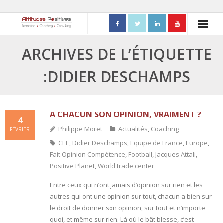
ACCUEIL
ARCHIVES DE L’ÉTIQUETTE
- Mon parcours professionnel
:DIDIER DESCHAMPS
FORMATIONS
- Process Communication
A CHACUN SON OPINION, VRAIMENT ?
4
Philippe Moret
Actualités
,
Coaching
FÉVRIER
- Adapter sa posture managériale
CEE
,
Didier Deschamps
,
Equipe de France
,
Europe
,
Fait Opinion Compétence
,
Football
,
Jacques Attali
,
- Process Vente
Positive Planet
,
World trade center
- Ennéagramme
Entre ceux qui n’ont jamais d’opinion sur rien et les
autres qui ont une opinion sur tout, chacun a bien sur
- Triangle de Karpman
le droit de donner son opinion, sur tout et n’importe
quoi, et même sur rien. Là où le bât blesse, c’est
- Quality Teams