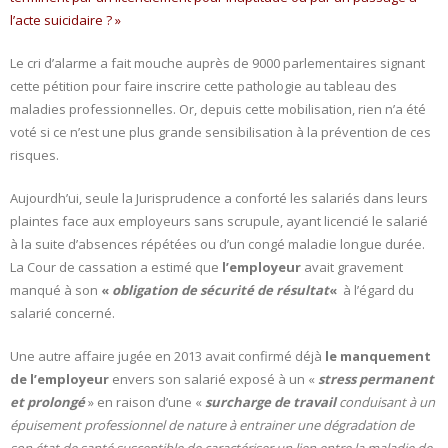
l’acte suicidaire ? »
- L'intelligence émotionnelle
Le cri d’alarme a fait mouche auprès de 9000 parlementaires signant
COACHING et CONSULTING
cette pétition pour faire inscrire cette pathologie au tableau des
maladies professionnelles. Or, depuis cette mobilisation, rien n’a été
- Coaching
voté si ce n’est une plus grande sensibilisation à la prévention de ces
risques.
- Consulting
Aujourdh’ui, seule la Jurisprudence a conforté les salariés dans leurs
BLOG
plaintes face aux employeurs sans scrupule, ayant licencié le salarié
à la suite d’absences répétées ou d’un congé maladie longue durée.
CONTACT
La Cour de cassation a estimé que
l’employeur
avait gravement
manqué à son
«
obligation de sécurité de
résultat
«
à l’égard du
salarié concerné.
Une autre affaire jugée en 2013 avait confirmé déjà
le manquement
de l’employeur
envers son salarié exposé à un «
stress permanent
et prolongé
» en raison d’une «
surcharge de travail
conduisant à un
épuisement professionnel de nature à entrainer une dégradation de