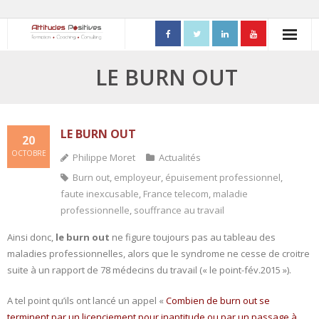
ACCUEIL
LE BURN OUT
- Mon parcours professionnel
FORMATIONS
LE BURN OUT
20
OCTOBRE
Philippe Moret
Actualités
- Process Communication
Burn out
,
employeur
,
épuisement professionnel
,
- Adapter sa posture managériale
faute inexcusable
,
France telecom
,
maladie
professionnelle
,
souffrance au travail
- Process Vente
Ainsi donc,
le burn out
ne figure toujours pas au tableau des
maladies professionnelles, alors que le syndrome ne cesse de croitre
- Ennéagramme
suite à un rapport de 78 médecins du travail (« le point-fév.2015 »).
- Triangle de Karpman
A tel point qu’ils ont lancé un appel «
Combien de burn out se
- Quality Teams
terminent par un licenciement pour inaptitude ou par un passage à