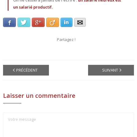
On ne cessera jamais de l’écrire :
un salarié heureux est
un salarié productif.
Facebook
Twitter
Google+
Viadeo
LinkedIn
E-mail
Partagez !
PRÉCÉDENT
SUIVANT
Laisser un commentaire