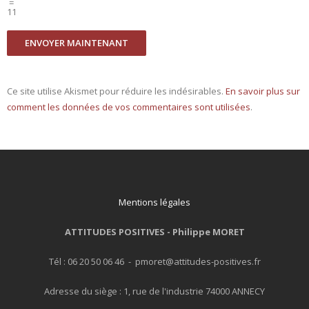
=
11
Ce site utilise Akismet pour réduire les indésirables.
En savoir plus sur
comment les données de vos commentaires sont utilisées
.
Mentions légales
ATTITUDES POSITIVES -
Philippe MORET
Tél : 06 20 50 06 46 - pmoret@attitudes-positives.fr
Adresse du siège : 1, rue de l'industrie 74000 ANNECY