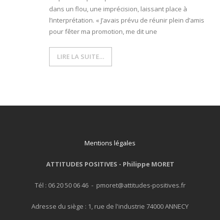
dans un flou, une imprécision, laissant place à
l’interprétation. « J’avais prévu de réunir plein d’amis
pour fêter ma promotion, me dit une
LIRE LA SUITE…
Mentions légales
ATTITUDES POSITIVES -
Philippe MORET
Tél : 06 20 50 06 46 - pmoret@attitudes-positives.fr
Adresse du siège : 1, rue de l'industrie 74000 ANNECY