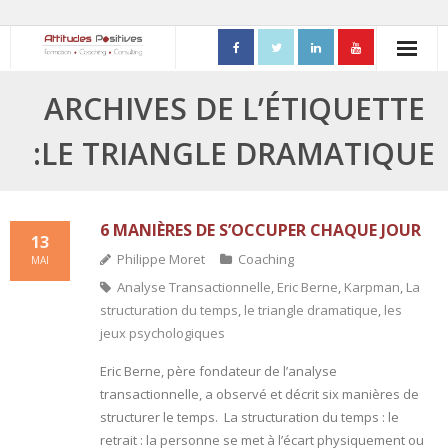
ACCUEIL
ARCHIVES DE L’ÉTIQUETTE
- Mon parcours professionnel
:LE TRIANGLE DRAMATIQUE
FORMATIONS
- Process Communication
6 MANIÈRES DE S’OCCUPER CHAQUE JOUR
13
Philippe Moret
Coaching
MAI
- Adapter sa posture managériale
Analyse Transactionnelle
,
Eric Berne
,
Karpman
,
La
structuration du temps
,
le triangle dramatique
,
les
- Process Vente
jeux psychologiques
- Ennéagramme
Eric Berne, père fondateur de l’analyse
transactionnelle, a observé et décrit six manières de
- Triangle de Karpman
structurer le temps. La structuration du temps : le
retrait : la personne se met à l’écart physiquement ou
- Quality Teams