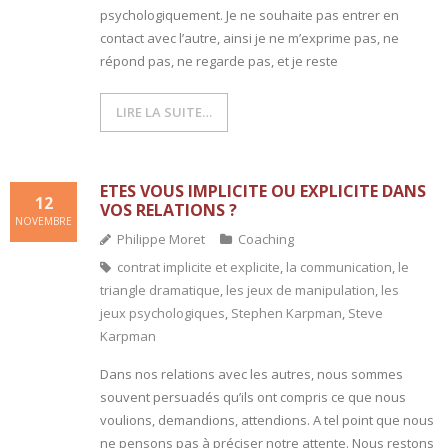
psychologiquement. Je ne souhaite pas entrer en
contact avec l’autre, ainsi je ne m’exprime pas, ne
- L'intelligence émotionnelle
répond pas, ne regarde pas, et je reste
COACHING et CONSULTING
LIRE LA SUITE…
- Coaching
- Consulting
ETES VOUS IMPLICITE OU EXPLICITE DANS
12
VOS RELATIONS ?
BLOG
NOVEMBRE
Philippe Moret
Coaching
CONTACT
contrat implicite et explicite
,
la communication
,
le
triangle dramatique
,
les jeux de manipulation
,
les
jeux psychologiques
,
Stephen Karpman
,
Steve
Karpman
Dans nos relations avec les autres, nous sommes
souvent persuadés qu’ils ont compris ce que nous
voulions, demandions, attendions. A tel point que nous
ne pensons pas à préciser notre attente. Nous restons