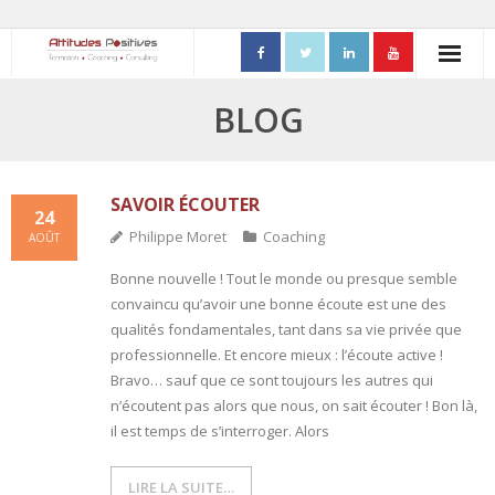
ACCUEIL
BLOG
- Mon parcours professionnel
FORMATIONS
SAVOIR ÉCOUTER
24
Philippe Moret
Coaching
AOÛT
- Process Communication
Bonne nouvelle ! Tout le monde ou presque semble
- Adapter sa posture managériale
convaincu qu’avoir une bonne écoute est une des
qualités fondamentales, tant dans sa vie privée que
- Process Vente
professionnelle. Et encore mieux : l’écoute active !
Bravo… sauf que ce sont toujours les autres qui
- Ennéagramme
n’écoutent pas alors que nous, on sait écouter ! Bon là,
il est temps de s’interroger. Alors
- Triangle de Karpman
LIRE LA SUITE…
- Quality Teams