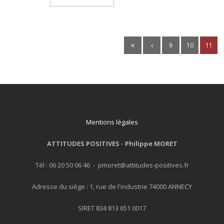
- L'intelligence émotionnelle
COACHING et CONSULTING
9
10
11
- Coaching
- Consulting
BLOG
Mentions légales
CONTACT
ATTITUDES POSITIVES -
Philippe MORET
Tél : 06 20 50 06 46 - pmoret@attitudes-positives.fr
Adresse du siège : 1, rue de l'industrie 74000 ANNECY
SIRET 834 813 651 0017