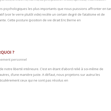
ges psychologiques les plus importants que nous puissions affronter en ta
if (voir le verre plutôt vide) recèle un certain degré de fatalisme et de
te. Cette posture (position de vie dirait Eric Berne en
RQUOI ?
pement personnel
tre liberté intérieure. C’est en étant d’abord relié à soi-même de
autres, d’une manière juste. A défaut, nous projetons sur autrui les
ticulièrement ceux qui ne sont pas résolus en