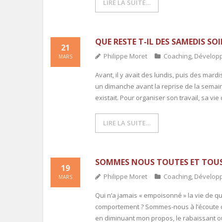
LIRE LA SUITE…
QUE RESTE T-IL DES SAMEDIS SOI
21
Philippe Moret
Coaching
,
Dévelop
MARS
Avant, il y avait des lundis, puis des ma
un dimanche avant la reprise de la semain
existait. Pour organiser son travail, sa vie
LIRE LA SUITE…
SOMMES NOUS TOUTES ET TOUS
19
Philippe Moret
Coaching
,
Dévelop
MARS
Qui n’a jamais « empoisonné » la vie de q
comportement ? Sommes-nous à l’écoute d
en diminuant mon propos, le rabaissant ou 