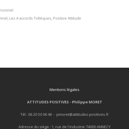
rsonnel
nnel
,
Les 4 accords Toltèques
,
Positive Attitude
Mentions légales
ATTITUDES POSITIVES -
Philippe MORET
Tél : 06 20 50 06 46 - pmoret@attitudes-positives.fr
Adresse du siège : 1, rue de l'industrie 74000 ANNECY