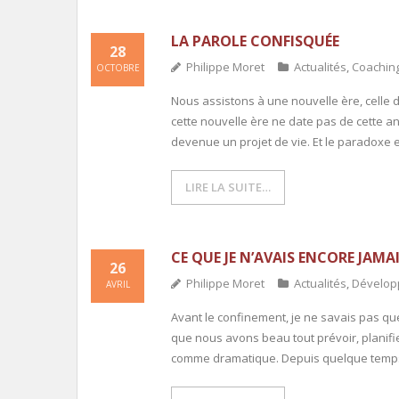
LA PAROLE CONFISQUÉE
28
Philippe Moret
Actualités
,
Coachin
OCTOBRE
Nous assistons à une nouvelle ère, celle de
cette nouvelle ère ne date pas de cette an
devenue un projet de vie. Et le paradoxe e
LIRE LA SUITE…
CE QUE JE N’AVAIS ENCORE JAMAI
26
Philippe Moret
Actualités
,
Dévelop
AVRIL
Avant le confinement, je ne savais pas que 
que nous avons beau tout prévoir, planifier
comme dramatique. Depuis quelque temps, 