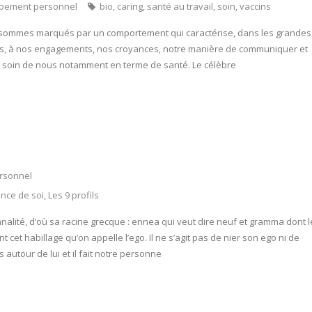
pement personnel
bio
,
caring
,
santé au travail
,
soin
,
vaccins
 sommes marqués par un comportement qui caractérise, dans les grandes
ions, à nos engagements, nos croyances, notre manière de communiquer et
ns soin de nous notamment en terme de santé. Le célèbre
rsonnel
nce de soi
,
Les 9 profils
nalité, d’où sa racine grecque : ennea qui veut dire neuf et gramma dont l
 cet habillage qu’on appelle l’ego. Il ne s’agit pas de nier son ego ni de
autour de lui et il fait notre personne