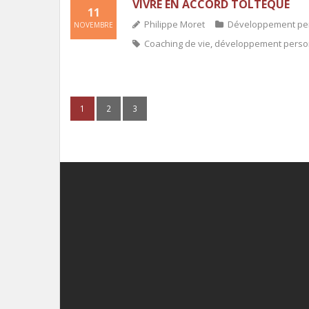
VIVRE EN ACCORD TOLTÈQUE
11
Philippe Moret
Développement pe
NOVEMBRE
Coaching de vie
,
développement perso
1
2
3