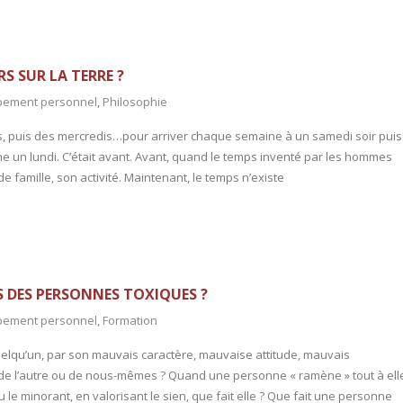
RS SUR LA TERRE ?
pement personnel
,
Philosophie
rdis, puis des mercredis…pour arriver chaque semaine à un samedi soir puis
e un lundi. C’était avant. Avant, quand le temps inventé par les hommes
 de famille, son activité. Maintenant, le temps n’existe
 DES PERSONNES TOXIQUES ?
pement personnel
,
Formation
uelqu’un, par son mauvais caractère, mauvaise attitude, mauvais
e l’autre ou de nous-mêmes ? Quand une personne « ramène » tout à ell
le minorant, en valorisant le sien, que fait elle ? Que fait une personne