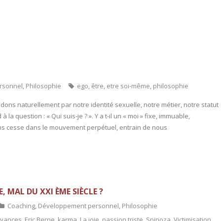
rsonnel
,
Philosophie
ego
,
être
,
etre soi-même
,
philosophie
ondons naturellement par notre identité sexuelle, notre métier, notre statut
à la question : « Qui suis-je ? ». Y a t-il un « moi » fixe, immuable,
s cesse dans le mouvement perpétuel, entrain de nous
 MAL DU XXI ÈME SIÈCLE ?
Coaching
,
Développement personnel
,
Philosophie
oyances
,
Eric Berne
,
karma
,
La joie
,
passion triste
,
Spinoza
,
Victimisation