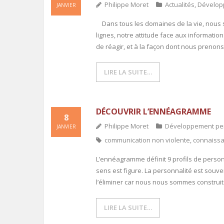
Philippe Moret
Actualités
,
Dévelop
JANVIER
Dans tous les domaines de la vie, nous
lignes, notre attitude face aux informat
de réagir, et à la façon dont nous preno
LIRE LA SUITE…
DÉCOUVRIR L’ENNÉAGRAMME
8
Philippe Moret
Développement pe
JANVIER
communication non violente
,
connaissa
L’ennéagramme définit 9 profils de person
sens est figure. La personnalité est souvent
l’éliminer car nous nous sommes construits 
LIRE LA SUITE…