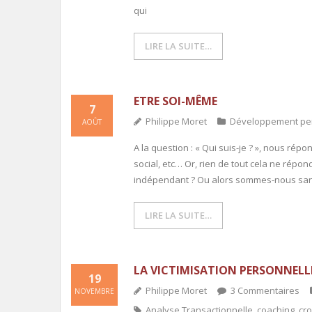
qui
LIRE LA SUITE…
ETRE SOI-MÊME
7
Philippe Moret
Développement pe
AOÛT
A la question : « Qui suis-je ? », nous rép
social, etc… Or, rien de tout cela ne répond 
indépendant ? Ou alors sommes-nous san
LIRE LA SUITE…
LA VICTIMISATION PERSONNELLE,
19
Philippe Moret
3
Commentaires
NOVEMBRE
Analyse Transactionnelle
,
coaching
,
cr