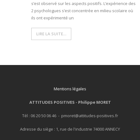
s’est observé sur les aspects positifs. L’expérience des
2 psychologues s’est concentrée en milieu scolaire où
ils ont expérimenté un
LIRE LA SUITE…
Mentions légales
ATTITUDES POSITIVES -
Philippe MORET
Tél : 06 20 50 06 46 - pmoret@attitudes-positives.fr
Adresse du siège : 1, rue de l'industrie 74000 ANNECY