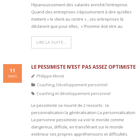
l’épanouissement des salariés enrichit l’entreprise.
Quand des entreprises s’époumonent à dire qu’elles
- L'intelligence émotionnelle
mettent « le client au centre « , ces entreprises là
COACHING et CONSULTING
déclarent que pour elles, « l’homme doit etre au
- Coaching
LIRE LA SUITE…
- Consulting
LE PESSIMISTE N’EST PAS ASSEZ OPTIMISTE
BLOG
11
Philippe Moret
MARS
CONTACT
Coaching
,
Développement personnel
Coaching et développement personnel
Le pessimiste se nourrit de 2 ressorts : la
personnalisation la généralisation La personnalisation
La personne pessimiste va voir le monde comme
dangereux, difficile, en transférant sur le monde
extérieur ses propres appréhensions et difficultés.