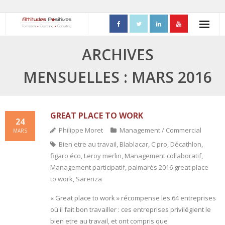
ACCUEIL
ARCHIVES
- Mon parcours professionnel
MENSUELLES : MARS 2016
FORMATIONS
- Process Communication
GREAT PLACE TO WORK
24
Philippe Moret
Management / Commercial
MARS
- Adapter sa posture managériale
Bien etre au travail
,
Blablacar
,
C'pro
,
Décathlon
,
figaro éco
,
Leroy merlin
,
Management collaboratif
,
- Process Vente
Management participatif
,
palmarès 2016 great place
- Ennéagramme
to work
,
Sarenza
« Great place to work » récompense les 64 entreprises
- Triangle de Karpman
où il fait bon travailler : ces entreprises privilégient le
bien etre au travail, et ont compris que
- Quality Teams