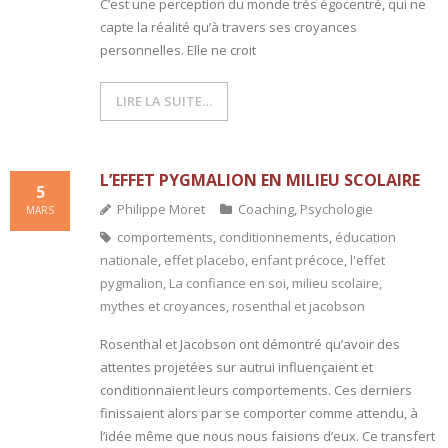
C’est une perception du monde très égocentré, qui ne
capte la réalité qu’à travers ses croyances
personnelles. Elle ne croit
LIRE LA SUITE…
L’EFFET PYGMALION EN MILIEU SCOLAIRE
5
Philippe Moret
Coaching
,
Psychologie
MARS
comportements
,
conditionnements
,
éducation
nationale
,
effet placebo
,
enfant précoce
,
l'effet
pygmalion
,
La confiance en soi
,
milieu scolaire
,
mythes et croyances
,
rosenthal et jacobson
Rosenthal et Jacobson ont démontré qu’avoir des
attentes projetées sur autrui influençaient et
conditionnaient leurs comportements. Ces derniers
finissaient alors par se comporter comme attendu, à
l’idée même que nous nous faisions d’eux. Ce transfert