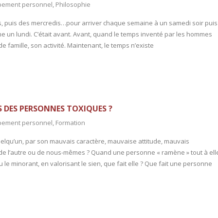
pement personnel
,
Philosophie
rdis, puis des mercredis…pour arriver chaque semaine à un samedi soir puis
e un lundi. C’était avant. Avant, quand le temps inventé par les hommes
 de famille, son activité. Maintenant, le temps n’existe
 DES PERSONNES TOXIQUES ?
pement personnel
,
Formation
uelqu’un, par son mauvais caractère, mauvaise attitude, mauvais
e l’autre ou de nous-mêmes ? Quand une personne « ramène » tout à ell
le minorant, en valorisant le sien, que fait elle ? Que fait une personne