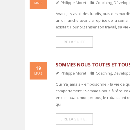
Philippe Moret
Coaching
,
Dévelop
MARS
Avant, il y avait des lundis, puis des ma
un dimanche avant la reprise de la semain
existait. Pour organiser son travail, sa vie
LIRE LA SUITE…
SOMMES NOUS TOUTES ET TOUS
19
Philippe Moret
Coaching
,
Dévelop
MARS
Qui n’a jamais « empoisonné » la vie de q
comportement ? Sommes-nous à l’écoute d
en diminuant mon propos, le rabaissant ou 
qui
LIRE LA SUITE…