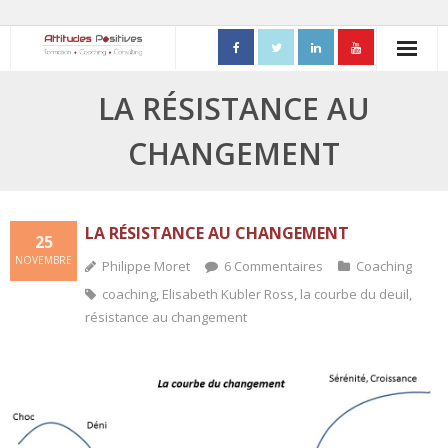
ACCUEIL
LA RÉSISTANCE AU
- Mon parcours professionnel
CHANGEMENT
FORMATIONS
- Process Communication
LA RÉSISTANCE AU CHANGEMENT
25
NOVEMBRE
Philippe Moret
6
Commentaires
Coaching
- Adapter sa posture managériale
coaching
,
Elisabeth Kubler Ross
,
la courbe du deuil
,
- Process Vente
résistance au changement
- Ennéagramme
- Triangle de Karpman
- Quality Teams