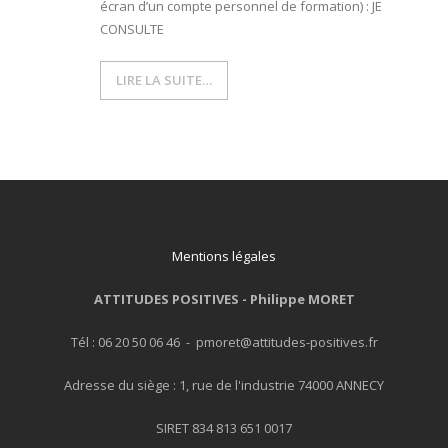
écran d’un compte personnel de formation) : JE
CONSULTE
- L'intelligence émotionnelle
LIRE LA SUITE…
COACHING et CONSULTING
- Coaching
- Consulting
BLOG
Mentions légales
CONTACT
ATTITUDES POSITIVES -
Philippe MORET
Tél : 06 20 50 06 46 - pmoret@attitudes-positives.fr
Adresse du siège : 1, rue de l'industrie 74000 ANNECY
SIRET 834 813 651 0017