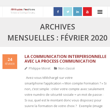
ACCUEIL
ARCHIVES
- Mon parcours professionnel
MENSUELLES : FÉVRIER 2020
FORMATIONS
- Process Communication
LA COMMUNICATION INTERPERSONNELLE
24
AVEC LA PROCESS COMMUNICATION
FÉVRIER
- Adapter sa posture managériale
Philippe Moret
Non classé
- Process Vente
Avez-vous téléchargé sur votre
smartphone l’application « Mon compte Formation ? » Si
- Ennéagramme
non, c’est simple : créer votre compte avec seulement
votre numéro de sécurité sociale + un mot de passe :
- Triangle de Karpman
Si oui, quel est le montant donc vous disposez pour
suivre la formation de votre choix ? Exemple (image
- Quality Teams