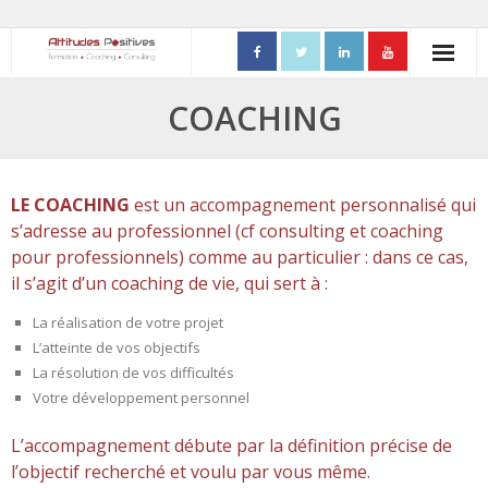
ACCUEIL
COACHING
- Mon parcours professionnel
FORMATIONS
LE COACHING
est un accompagnement personnalisé qui
s’adresse au professionnel (cf consulting et coaching
- Process Communication
pour professionnels) comme au particulier : dans ce cas,
il s’agit d’un coaching de vie, qui sert à :
- Adapter sa posture managériale
La réalisation de votre projet
- Process Vente
L’atteinte de vos objectifs
La résolution de vos difficultés
- Ennéagramme
Votre développement personnel
- Triangle de Karpman
L’accompagnement débute par la définition précise de
l’objectif recherché et voulu par vous même.
- Quality Teams