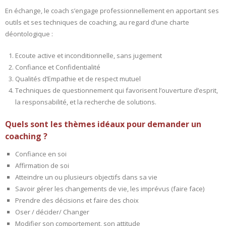
En échange, le coach s’engage professionnellement en apportant ses
- L'intelligence émotionnelle
outils et ses techniques de coaching, au regard d’une charte
déontologique :
COACHING et CONSULTING
Ecoute active et inconditionnelle, sans jugement
- Coaching
Confiance et Confidentialité
Qualités d’Empathie et de respect mutuel
- Consulting
Techniques de questionnement qui favorisent l’ouverture d’esprit,
la responsabilité, et la recherche de solutions.
BLOG
Quels sont les thèmes idéaux pour demander un
CONTACT
coaching ?
Confiance en soi
Affirmation de soi
Atteindre un ou plusieurs objectifs dans sa vie
Savoir gérer les changements de vie, les imprévus (faire face)
Prendre des décisions et faire des choix
Oser / décider/ Changer
Modifier son comportement, son attitude