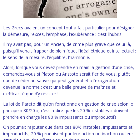
- L'intelligence émotionnelle
COACHING et CONSULTING
Les Grecs avaient un concept tout à fait particulier pour désigner
la démesure, l’excès, l’emphase, l’exubérance : c’est l’hubris.
- Coaching
Il n’y avait pas, pour un Ancien, de crime plus grave que celui-là,
puisqu’il venait frapper de plein fouet l’idéal éthique et intellectuel :
- Consulting
le sens de la mesure, l’équilibre, l’harmonie.
Alors, lorsque vous devez prendre en main la gestion d’une crise,
BLOG
demandez-vous si Platon ou Aristote serait fier de vous, plutôt
que de céder au sauve-qui-peut général et à l’exagération
CONTACT
devenue la norme : c’est une belle preuve de maîtrise et
d’efficacité que d’y résister !
La loi de Pareto dit qu’on fonctionne en gestion de crise selon le
principe « 80/20 », c’est-à-dire que les 20 % « stables » doivent
prendre en charge les 80 % impuissants ou improductifs.
On pourrait rajouter que dans ces 80% instables, impuissants et
improductifs, 20 % produisent par leur action ou inaction ou leur