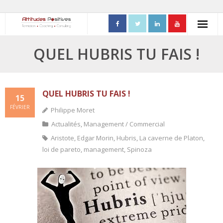
ACCUEIL
QUEL HUBRIS TU FAIS !
- Mon parcours professionnel
FORMATIONS
QUEL HUBRIS TU FAIS !
15
FÉVRIER
Philippe Moret
- Process Communication
Actualités
,
Management / Commercial
- Adapter sa posture managériale
Aristote
,
Edgar Morin
,
Hubris
,
La caverne de Platon
,
loi de pareto
,
management
,
Spinoza
- Process Vente
- Ennéagramme
- Triangle de Karpman
- Quality Teams