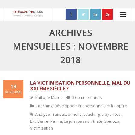
ACCUEIL
ARCHIVES
- Mon parcours professionnel
MENSUELLES : NOVEMBRE
FORMATIONS
2018
- Process Communication
- Adapter sa posture managériale
LA VICTIMISATION PERSONNELLE, MAL DU
19
XXI ÈME SIÈCLE ?
NOVEMBRE
- Process Vente
Philippe Moret
3
Commentaires
Coaching
,
Développement personnel
,
Philosophie
- Ennéagramme
Analyse Transactionnelle
,
coaching
,
croyances
,
- Triangle de Karpman
Eric Berne
,
karma
,
La joie
,
passion triste
,
Spinoza
,
Victimisation
- Quality Teams