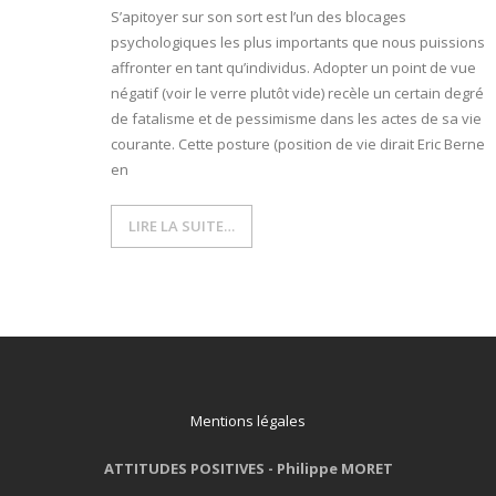
S’apitoyer sur son sort est l’un des blocages
psychologiques les plus importants que nous puissions
- L'intelligence émotionnelle
affronter en tant qu’individus. Adopter un point de vue
COACHING et CONSULTING
négatif (voir le verre plutôt vide) recèle un certain degré
de fatalisme et de pessimisme dans les actes de sa vie
- Coaching
courante. Cette posture (position de vie dirait Eric Berne
en
- Consulting
LIRE LA SUITE…
BLOG
CONTACT
Mentions légales
ATTITUDES POSITIVES -
Philippe MORET