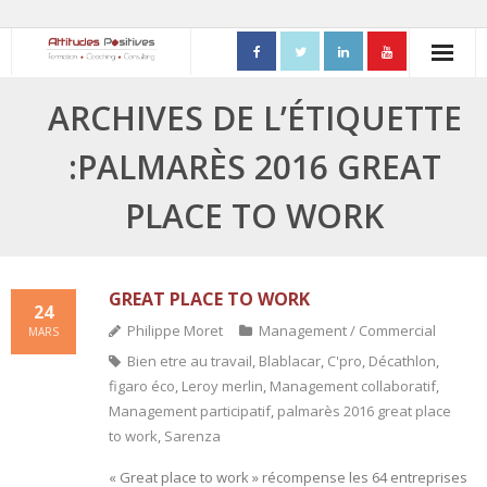
ACCUEIL
ARCHIVES DE L’ÉTIQUETTE
- Mon parcours professionnel
:PALMARÈS 2016 GREAT
FORMATIONS
PLACE TO WORK
- Process Communication
- Adapter sa posture managériale
GREAT PLACE TO WORK
24
Philippe Moret
Management / Commercial
MARS
- Process Vente
Bien etre au travail
,
Blablacar
,
C'pro
,
Décathlon
,
figaro éco
,
Leroy merlin
,
Management collaboratif
,
- Ennéagramme
Management participatif
,
palmarès 2016 great place
- Triangle de Karpman
to work
,
Sarenza
« Great place to work » récompense les 64 entreprises
- Quality Teams