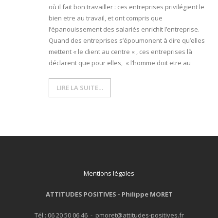
où il fait bon travailler : ces entreprises privilégient le
bien etre au travail, et ont compris que
- L'intelligence émotionnelle
l’épanouissement des salariés enrichit l’entreprise.
Quand des entreprises s’époumonent à dire qu’elles
COACHING et CONSULTING
mettent « le client au centre « , ces entreprises là
- Coaching
déclarent que pour elles, « l’homme doit etre au
- Consulting
LIRE LA SUITE…
BLOG
CONTACT
Mentions légales
ATTITUDES POSITIVES -
Philippe MORET
Tél : 06 20 50 06 46 - pmoret@attitudes-positives.fr