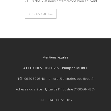
« Huis clos », et nous l’interprétons bien souvent
LIRE LA SUITE…
Mentions légales
ATTITUDES POSITIVES -
Philippe MORET
Tél : 06 20 50 06 46 - pmoret@attitudes-positives.fr
Adresse du siège : 1, rue de l'industrie 74000 ANNECY
SIRET 834 813 651 0017