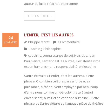
autour de lui et il fait notre personne
- L'intelligence émotionnelle
LIRE LA SUITE…
COACHING et CONSULTING
- Coaching
L’ENFER, C’EST LES AUTRES
24
- Consulting
Philippe Moret
1
Commentaire
NOVEMBRE
Coaching
,
Philosophie
BLOG
coaching
,
connaissance de soi
,
Huis clos
,
Jean
Paul Sartre
,
l'enfer c'est les autres
,
L'existentialisme
CONTACT
est un humanisme
,
la responsabilité
,
philosophie
Sartre écrivait : « L’enfer, c’est les autres ». Cette
phrase, O combien célèbre par sa force et sa
puissance, a été souvent employée par beaucoup
d’entre nous comme un défouloir, face à autrui
envahissant, autrui et sa connerie humaine… Cette
phrase de Sartre clôture sa fameuse pièce de théâtre