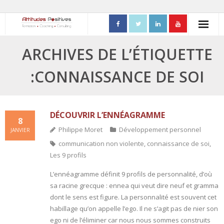
ACCUEIL
ARCHIVES DE L’ÉTIQUETTE
- Mon parcours professionnel
:CONNAISSANCE DE SOI
FORMATIONS
- Process Communication
DÉCOUVRIR L’ENNÉAGRAMME
8
Philippe Moret
Développement personnel
JANVIER
- Adapter sa posture managériale
communication non violente
,
connaissance de soi
,
Les 9 profils
- Process Vente
L’ennéagramme définit 9 profils de personnalité, d’où
- Ennéagramme
sa racine grecque : ennea qui veut dire neuf et gramma
dont le sens est figure. La personnalité est souvent cet
- Triangle de Karpman
habillage qu’on appelle l’ego. Il ne s’agit pas de nier son
ego ni de l’éliminer car nous nous sommes construits
- Quality Teams