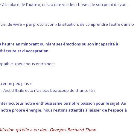
 la place de l’autre », c’est à dire voir les choses de son point de vue.
re, de vivre « par procuration » la situation, de comprendre l’autre dans c
à l’autre en minorant ou niant ses émotions ou son incapacité à
d’écoute et d’acceptation :
pathie !) peut nous entrainer :
orcer un peu plus »
, c’est difficile et tu n’as pas beaucoup de chance là »
interlocuteur notre enthousiasme ou notre passion pour le sujet. Au
notre propre énergie, nous restons attentifs à laisser de l’espace à
illusion qu’elle a eu lieu. Georges Bernard Shaw