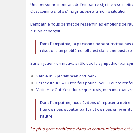
Une personne montrant de l’empathie signifie « se mettre à
C’est comme si elle s’imaginait vivre la même situation.
L’empathie nous permet de ressentir les émotions de l’aut
qu’il vit et perçoit.
Dans l’empathie, la personne ne se substitue pas 
résoudre un problème, elle est dans une posture 
Sans « jouer » un mauvais rôle que la sympathie (par sym
Sauveur : « Je vais m’en occuper »
Persécuteur : » Tu t’en fais pour si peu ? Faut te renf
Victime : « Oui, c’est dur ce que tu vis, mon (ma) pauvre
Dans l’empathie, nous évitons d’imposer à notre 
lieu de nous écouter parler et de nous enivrer de 
l’autre.
Le plus gros problème dans la communication est l’