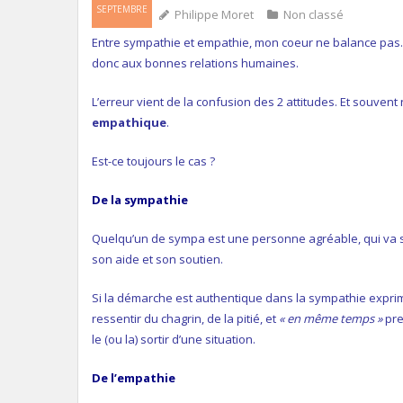
SEPTEMBRE
Philippe Moret
Non classé
Entre sympathie et empathie, mon coeur ne balance pas. 
donc aux bonnes relations humaines.
L’erreur vient de la confusion des 2 attitudes. Et souv
empathique
.
Est-ce toujours le cas ?
De la sympathie
Quelqu’un de sympa est une personne agréable, qui va spon
son aide et son soutien.
Si la démarche est authentique dans la sympathie exprimée 
ressentir du chagrin, de la pitié, et
« en même temps »
pre
le (ou la) sortir d’une situation.
De l’empathie