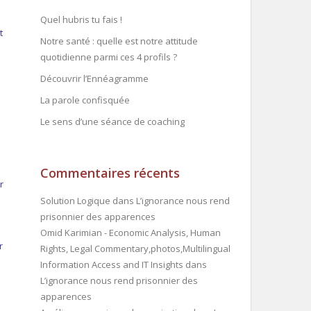
Quel hubris tu fais !
t
Notre santé : quelle est notre attitude
quotidienne parmi ces 4 profils ?
Découvrir l’Ennéagramme
La parole confisquée
Le sens d’une séance de coaching
Commentaires récents
r
Solution Logique
dans
L’ignorance nous rend
prisonnier des apparences
Omid Karimian - Economic Analysis, Human
r
Rights, Legal Commentary,photos,Multilingual
Information Access and IT Insights
dans
L’ignorance nous rend prisonnier des
apparences