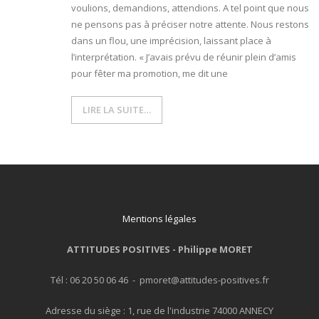
voulions, demandions, attendions. A tel point que nous
ne pensons pas à préciser notre attente. Nous restons
- L'intelligence émotionnelle
dans un flou, une imprécision, laissant place à
l’interprétation. « J’avais prévu de réunir plein d’amis
COACHING et CONSULTING
pour fêter ma promotion, me dit une
- Coaching
LIRE LA SUITE…
- Consulting
BLOG
CONTACT
Mentions légales
ATTITUDES POSITIVES -
Philippe MORET
Tél : 06 20 50 06 46 - pmoret@attitudes-positives.fr
Adresse du siège : 1, rue de l'industrie 74000 ANNECY