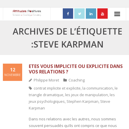
ACCUEIL
ARCHIVES DE L’ÉTIQUETTE
- Mon parcours professionnel
:STEVE KARPMAN
FORMATIONS
- Process Communication
ETES VOUS IMPLICITE OU EXPLICITE DANS
12
VOS RELATIONS ?
NOVEMBRE
- Adapter sa posture managériale
Philippe Moret
Coaching
contrat implicite et explicite
,
la communication
,
le
- Process Vente
triangle dramatique
,
les jeux de manipulation
,
les
jeux psychologiques
,
Stephen Karpman
,
Steve
- Ennéagramme
Karpman
- Triangle de Karpman
Dans nos relations avec les autres, nous sommes
souvent persuadés qu’ils ont compris ce que nous
- Quality Teams