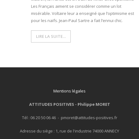
Les Français aiment se considérer comme un lot
- L'intelligence émotionnelle
misérable. Voltaire leur a enseigné que l’optimisme est
pour les naïfs. Jean-Paul Sartre a fait l’ennui chic.
COACHING et CONSULTING
LIRE LA SUITE…
- Coaching
- Consulting
BLOG
CONTACT
Mentions légales
ATTITUDES POSITIVES -
Philippe MORET
Tél : 06 20 50 06 46 - pmoret@attitudes-positives.fr
Adresse du siège : 1, rue de l'industrie 74000 ANNECY