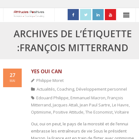
ACCUEIL
ARCHIVES DE L’ÉTIQUETTE
- Mon parcours professionnel
:FRANÇOIS MITTERRAND
FORMATIONS
- Process Communication
YES OUI CAN
27
Philippe Moret
MAI
- Adapter sa posture managériale
Actualités
,
Coaching
,
Développement personnel
- Process Vente
Edouard Philippe
,
Emmanuel Macron
,
François
Mitterrand
,
Jacques Attali
,
Jean Paul Sartre
,
Le Havre
,
- Ennéagramme
Optimisme
,
Positive Attitude
,
The Economist
,
Voltaire
Oui, oui on peut, le pays de la morosité et de l’ennui
- Triangle de Karpman
embrasse les entraîneurs de vie Sous le président
- Quality Teams
Macron, la France est en train de flirter avec optimisme