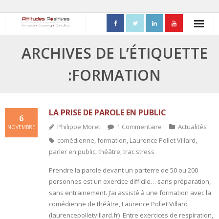
ACCUEIL
ARCHIVES DE L’ÉTIQUETTE
- Mon parcours professionnel
:FORMATION
FORMATIONS
- Process Communication
LA PRISE DE PAROLE EN PUBLIC
6
Philippe Moret
1
Commentaire
Actualités
NOVEMBRE
- Adapter sa posture managériale
comédienne
,
formation
,
Laurence Pollet Villard
,
parler en public
,
théâtre
,
trac stress
- Process Vente
Prendre la parole devant un parterre de 50 ou 200
- Ennéagramme
personnes est un exercice difficile… sans préparation,
sans entrainement. J’ai assisté à une formation avec la
- Triangle de Karpman
comédienne de théâtre, Laurence Pollet Villard
(laurencepolletvillard.fr) Entre exercices de respiration,
- Quality Teams