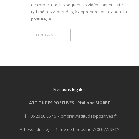
de corporalité, les séquences vidéos ont ensuite
rythmé ces 2 journées, à apprendre tout d’abord la
- L'intelligence émotionnelle
posture, le
COACHING et CONSULTING
LIRE LA SUITE…
- Coaching
- Consulting
BLOG
CONTACT
Mentions légales
ATTITUDES POSITIVES -
Philippe MORET
Tél : 06 20 50 06 46 - pmoret@attitudes-positives.fr
Adresse du siège : 1, rue de l'industrie 74000 ANNECY