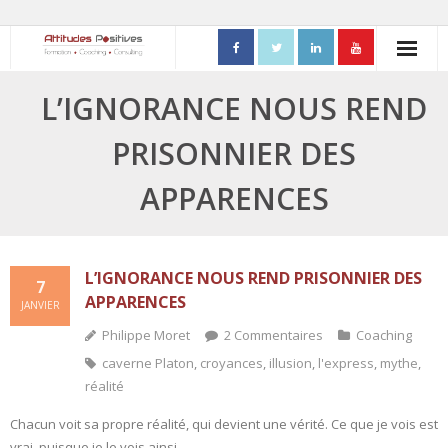
ACCUEIL
L’IGNORANCE NOUS REND
- Mon parcours professionnel
PRISONNIER DES
FORMATIONS
APPARENCES
- Process Communication
- Adapter sa posture managériale
L’IGNORANCE NOUS REND PRISONNIER DES
7
APPARENCES
JANVIER
- Process Vente
Philippe Moret
2
Commentaires
Coaching
- Ennéagramme
caverne Platon
,
croyances
,
illusion
,
l'express
,
mythe
,
réalité
- Triangle de Karpman
Chacun voit sa propre réalité, qui devient une vérité. Ce que je vois est
- Quality Teams
vrai, puisque je le vois ainsi.