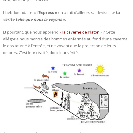
- L'intelligence émotionnelle
L’hebdomadaire
« l’Express »
en a fait d’ailleurs sa devise :
» La
vérité telle que nous la voyons »
.
COACHING et CONSULTING
Et pourtant, que nous apprend
« la caverne de Platon »
? Cette
- Coaching
allégorie nous montre des hommes enfermés au fond d’une caverne,
le dos tourné à l’entrée, et ne voyant que la projection de leurs
- Consulting
ombres. C’est leur réalité, donc leur vérité.
BLOG
CONTACT