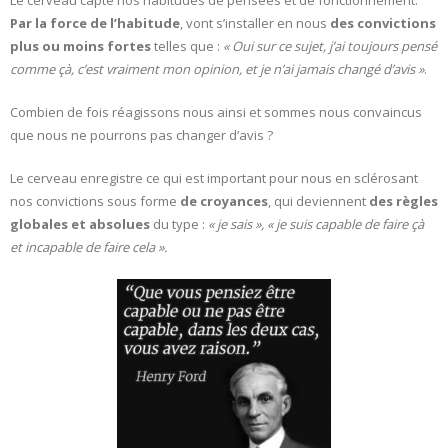
Le cerveau capte nos habitudes de pensées et de fonctionnement.
Par la force de l’habitude
, vont s’installer en nous
des
convictions
plus ou moins fortes
telles que :
« Oui sur ce sujet, j’ai toujours pensé
comme çà, c’est vraiment mon opinion, et je n’ai jamais changé d’avis »
.
Combien de fois réagissons nous ainsi et sommes nous convaincus
que nous ne pourrons pas changer d’avis ?
Le cerveau enregistre ce qui est important pour nous en sclérosant
nos convictions sous forme
de croyances
, qui deviennent
des règles
globales et absolues
du type :
« je sais », « je suis capable de faire çà
et incapable de faire cela ».