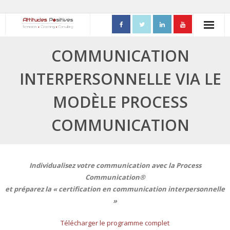
ACCUEIL
COMMUNICATION
- Mon parcours professionnel
INTERPERSONNELLE VIA LE
FORMATIONS
MODÈLE PROCESS
- Process Communication
COMMUNICATION
- Adapter sa posture managériale
- Process Vente
Individualisez votre communication avec la Process
Communication®
- Ennéagramme
et préparez la « certification en communication interpersonnelle
»
- Triangle de Karpman
Télécharger le programme complet
- Quality Teams